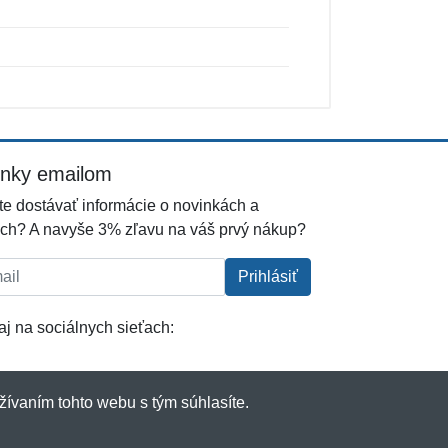
inky emailom
e dostávať informácie o novinkách a
ch? A navyše 3% zľavu na váš prvý nákup?
l:
Prihlásiť
j na sociálnych sieťach:
žívaním tohto webu s tým súhlasíte.