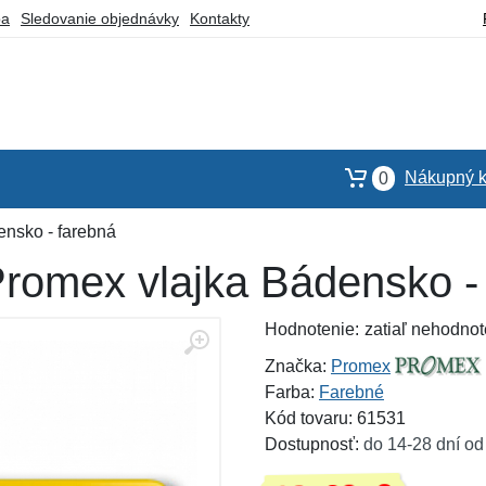
ba
Sledovanie objednávky
Kontakty
Nákupný k
0
nsko - farebná
romex vlajka Bádensko -
Hodnotenie:
zatiaľ nehodnot
Značka:
Promex
Farba:
Farebné
Kód tovaru: 61531
Dostupnosť:
do 14-28 dní od