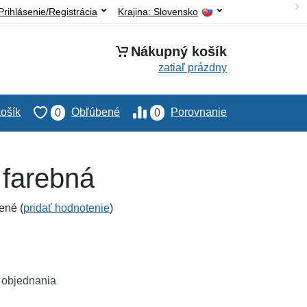
Prihlásenie/Registrácia
Krajina:
Slovensko
Nákupný košík
zatiaľ prázdny
ošík
Obľúbené
Porovnanie
0
0
 farebná
ené (
pridať hodnotenie
)
 objednania