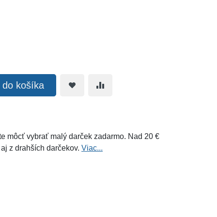
ť do košíka
e môcť vybrať malý darček zadarmo. Nad 20 €
 aj z drahších darčekov.
Viac...