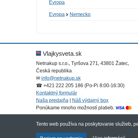
Evropa
Evropa
Nemecko
Nová recenzia
Nová otázka
Hodnotenie:
Meno:
*
*
Vlajkysveta.sk
Netnakup s.r.o., Tyršova 271, 43801 Žatec,
Česká republika
Správa
Správa
*
*
✉
info@netnakup.sk
☎ +421 222 205 186 (Po-Pi 8:00-16:30)
Kontaktný formulár
Naša predajňa
|
Náš výdajný box
Ponúkame mnoho možností platieb.
Tento web používa na poskytovanie služieb, pe
Pridať
Pridať