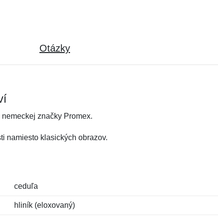
Otázky
ví
d nemeckej značky Promex.
i namiesto klasických obrazov.
ceduľa
hliník (eloxovaný)