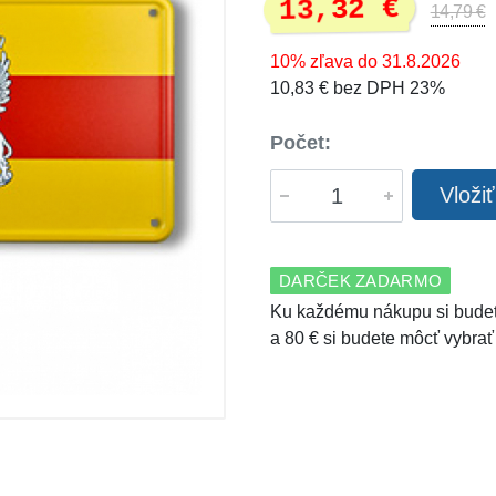
13,32 €
14,79 €
10% zľava do 31.8.2026
10,83 € bez DPH 23%
Počet:
Vloži
DARČEK ZADARMO
Ku každému nákupu si budet
a 80 € si budete môcť vybrať