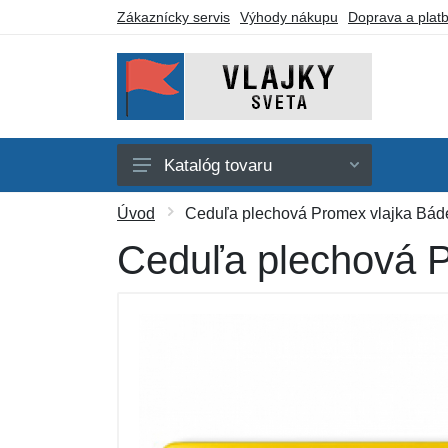
Zákaznícky servis
Výhody nákupu
Doprava a plat
Katalóg tovaru
Afrika
Úvod
Ceduľa plechová Promex vlajka Báde
Amerika
Ceduľa plechová P
Austrália a Oceánia
Ázia
Evropa
Iné vlajky
Darčekové poukazy