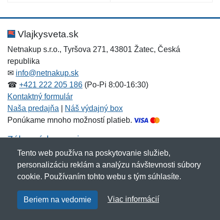
Vlajkysveta.sk
Netnakup s.r.o., Tyršova 271, 43801 Žatec, Česká
republika
✉
info@netnakup.sk
☎
+421 222 205 186
(Po-Pi 8:00-16:30)
Kontaktný formulár
Naša predajňa
|
Náš výdajný box
Ponúkame mnoho možností platieb.
Zákaznícky servis
Tento web používa na poskytovanie služieb,
Novinky emailom
personalizáciu reklám a analýzu návštevnosti súbory
cookie. Používaním tohto webu s tým súhlasíte.
Copyright © 2007-2026 (19 rokov s vami)
Netnakup.sk
&
Viac informácií
Beriem na vedomie
NetIQ
. Všetky práva vyhradené.