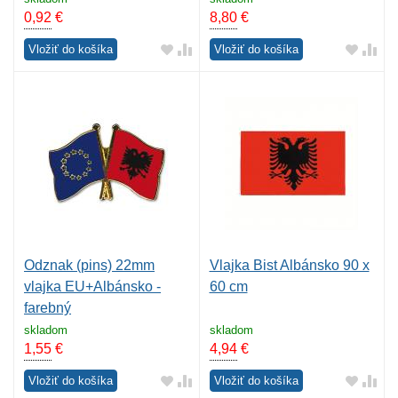
0,92
€
8,80
€
Vložiť do košíka
Vložiť do košíka
Odznak (pins) 22mm
Vlajka Bist Albánsko 90 x
vlajka EU+Albánsko -
60 cm
farebný
skladom
skladom
1,55
€
4,94
€
Vložiť do košíka
Vložiť do košíka