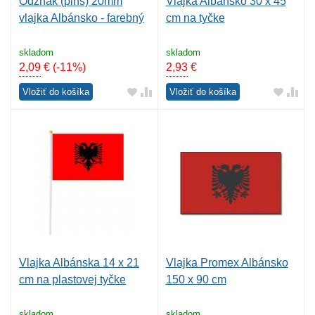
Odznak (pins) 20mm
Vlajka Albánsko 30 x 45
vlajka Albánsko - farebný
cm na tyčke
skladom
skladom
2,09
€
(-11%)
2,93
€
Vložiť do košíka
Vložiť do košíka
Vlajka Albánska 14 x 21
Vlajka Promex Albánsko
cm na plastovej tyčke
150 x 90 cm
skladom
skladom