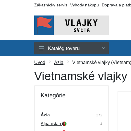
Zákaznícky servis
Výhody nákupu
Doprava a plat
Katalóg tovaru
Afrika
Úvod
Ázia
Vietnamské vlajky (Vietnam
Amerika
Vietnamské vlajky
Austrália a Oceánia
Ázia
Kategórie
Evropa
Iné vlajky
Ázia
272
Afganistan
Darčekové poukazy
4