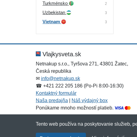
Turkménsko
2
Uzbekistan
3
Vietnam
3
Vlajkysveta.sk
Netnakup s.r.o., Tyršova 271, 43801 Žatec,
Česká republika
✉
info@netnakup.sk
☎ +421 222 205 186 (Po-Pi 8:00-16:30)
Kontaktný formulár
Naša predajňa
|
Náš výdajný box
Ponúkame mnoho možností platieb.
Tento web používa na poskytovanie služieb, pe