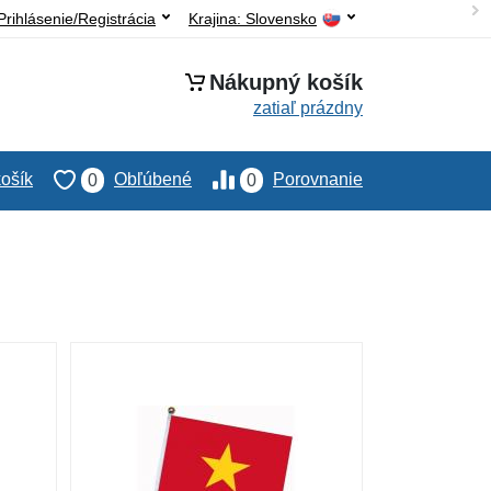
Prihlásenie/Registrácia
Krajina:
Slovensko
Nákupný košík
zatiaľ prázdny
ošík
Obľúbené
Porovnanie
0
0