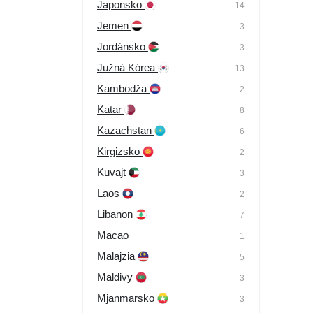
Japonsko
14
Jemen
3
Jordánsko
3
Južná Kórea
13
Kambodža
2
Katar
8
Kazachstan
6
Kirgizsko
2
Kuvajt
3
Laos
2
Libanon
7
Macao
1
Malajzia
5
Maldivy
3
Mjanmarsko
3