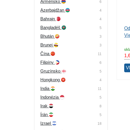
Arménsko
6
Výpredaj
Azerbajdžan
4
Bahrajn
4
Bangladéš
5
Od
Vi
Bhután
3
Brunej
3
sk
Čína
11
1,
Filipíny
6
V
Gruzínsko
5
Hongkong
4
India
11
Indonézia
5
Irak
8
Írán
5
Izrael
18