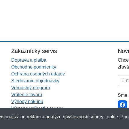
Zákaznícky servis
Nov
Doprava a platba
Chcet
Obchodné podmienky
zľavá
Ochrana osobných údajov
E-mai
Sledovanie objednávky
Vernostný program
Vrátenie tovaru
Sme a
Výhody nákupu
Výmena veľkosti a tovaru
Viac informácií...
rsonalizáciu reklám a analýzu návštevnosti súbory cookie. Pou