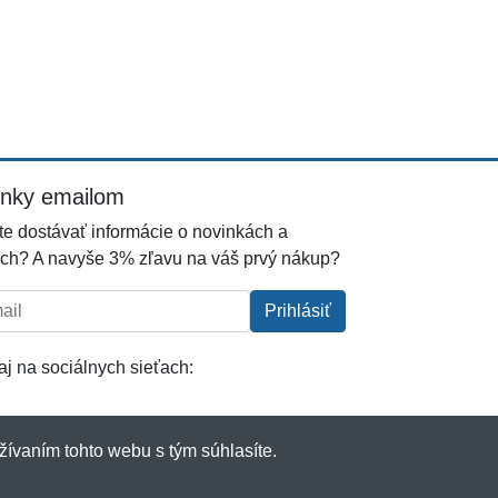
inky emailom
e dostávať informácie o novinkách a
ch? A navyše 3% zľavu na váš prvý nákup?
l:
Prihlásiť
j na sociálnych sieťach:
žívaním tohto webu s tým súhlasíte.