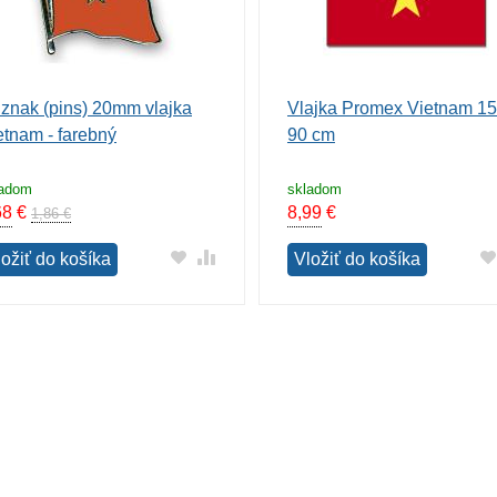
znak (pins) 20mm vlajka
Vlajka Promex Vietnam 15
etnam - farebný
90 cm
ladom
skladom
68
€
8,99
€
1,86 €
ložiť do košíka
Vložiť do košíka