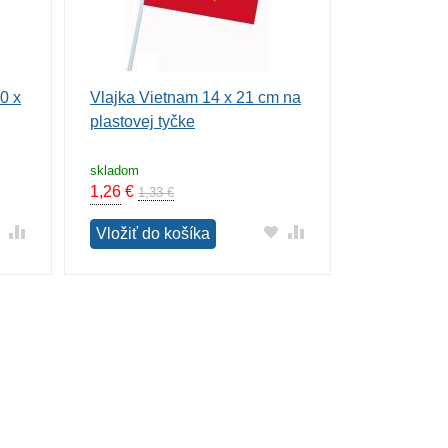
0 x
Vlajka Vietnam 14 x 21 cm na
plastovej tyčke
skladom
1,26
€
1,33 €
Vložiť do košíka