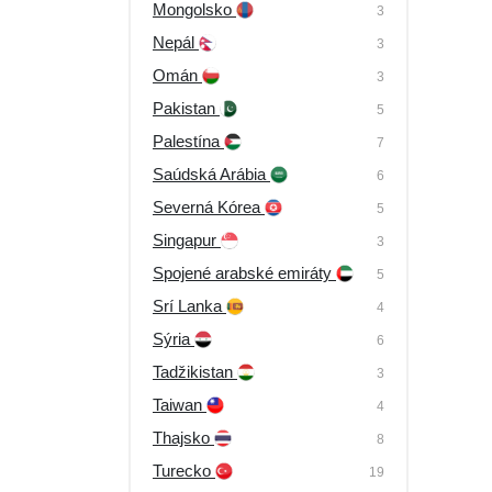
Mongolsko
3
Nepál
3
Omán
3
Pakistan
5
Palestína
7
Saúdská Arábia
6
Severná Kórea
5
Singapur
3
Spojené arabské emiráty
5
Srí Lanka
4
Sýria
6
Tadžikistan
3
Taiwan
4
Thajsko
8
Turecko
19