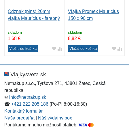
Odznak (pins) 20mm
Vlajka Promex Mauricius
vlajka Maurícius - farebný
150 x 90 cm
skladom
skladom
1,68
€
8,82
€
Vložiť do košíka
Vložiť do košíka
Vlajkysveta.sk
Netnakup s.r.o., Tyršova 271, 43801 Žatec, Česká
republika
✉
info@netnakup.sk
☎
+421 222 205 186
(Po-Pi 8:00-16:30)
Kontaktný formulár
Naša predajňa
|
Náš výdajný box
Ponúkame mnoho možností platieb.