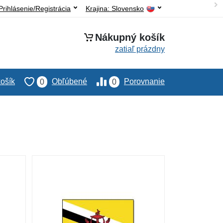
Prihlásenie/Registrácia
Krajina:
Slovensko
Nákupný košík
zatiaľ prázdny
ošík
Obľúbené
Porovnanie
0
0