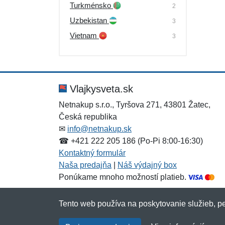
Turkménsko
2
Uzbekistan
3
Vietnam
3
Vlajkysveta.sk
Netnakup s.r.o., Tyršova 271, 43801 Žatec,
Česká republika
✉
info@netnakup.sk
☎ +421 222 205 186 (Po-Pi 8:00-16:30)
Kontaktný formulár
Naša predajňa
|
Náš výdajný box
Ponúkame mnoho možností platieb.
Tento web používa na poskytovanie služieb, pe