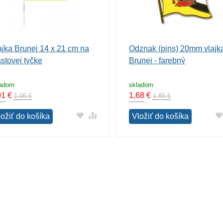
ajka Brunej 14 x 21 cm na
Odznak (pins) 20mm vlajk
astovej tyčke
Brunej - farebný
ladom
skladom
01
€
1,68
€
1,06 €
1,85 €
ložiť do košíka
Vložiť do košíka