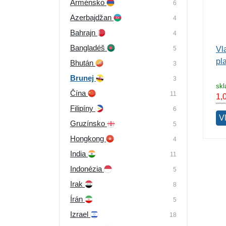
Arménsko
6
Výpredaj
Azerbajdžan
4
Bahrajn
4
Bangladéš
5
Vl
pl
Bhután
3
Brunej
3
sk
Čína
11
1,
Filipíny
6
V
Gruzínsko
5
Hongkong
4
India
11
Indonézia
5
Irak
8
Írán
5
Izrael
18