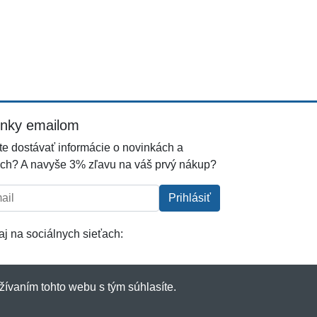
inky emailom
e dostávať informácie o novinkách a
ch? A navyše 3% zľavu na váš prvý nákup?
l:
Prihlásiť
j na sociálnych sieťach:
žívaním tohto webu s tým súhlasíte.