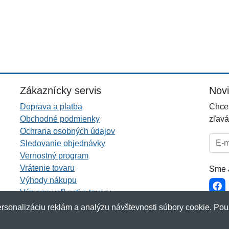
Zákaznícky servis
Nov
Doprava a platba
Chcet
Obchodné podmienky
zľavá
Ochrana osobných údajov
E-mai
Sledovanie objednávky
Vernostný program
Vrátenie tovaru
Sme a
Výhody nákupu
Výmena veľkosti a tovaru
Viac informácií...
rsonalizáciu reklám a analýzu návštevnosti súbory cookie. Pou