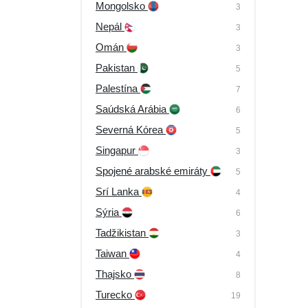
Mongolsko
3
Nepál
3
Omán
3
Pakistan
5
Palestína
7
Saúdská Arábia
6
Severná Kórea
5
Singapur
3
Spojené arabské emiráty
5
Srí Lanka
4
Sýria
6
Tadžikistan
3
Taiwan
4
Thajsko
8
Turecko
19