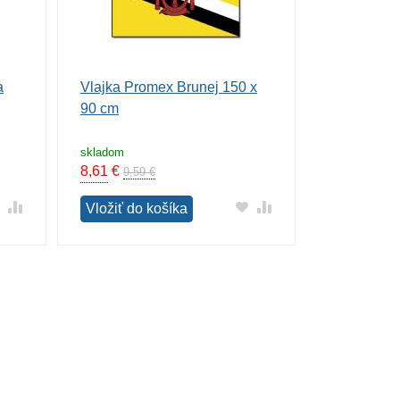
a
Vlajka Promex Brunej 150 x
90 cm
skladom
8,61
€
9,59 €
Vložiť do košíka