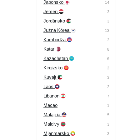
Japonsko
14
Jemen
3
Jordánsko
3
Južná Kórea
13
Kambodža
2
Katar
8
Kazachstan
6
Kirgizsko
2
Kuvajt
3
Laos
2
Libanon
7
Macao
1
Malajzia
5
Maldivy
3
Mjanmarsko
3