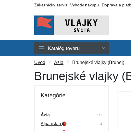
Zákaznícky servis
Výhody nákupu
Doprava a plat
Katalóg tovaru
Afrika
Úvod
Ázia
Brunejské vlajky (Brunej)
Amerika
Brunejské vlajky (
Austrália a Oceánia
Ázia
Kategórie
Evropa
Iné vlajky
Ázia
272
Afganistan
Darčekové poukazy
4