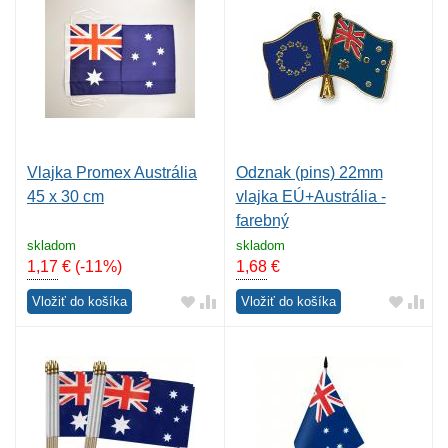
Vlajka Promex Austrália
Odznak (pins) 22mm
45 x 30 cm
vlajka EÚ+Austrália -
farebný
skladom
skladom
1,17
€
(-11%)
1,68
€
Vložiť do košíka
Vložiť do košíka