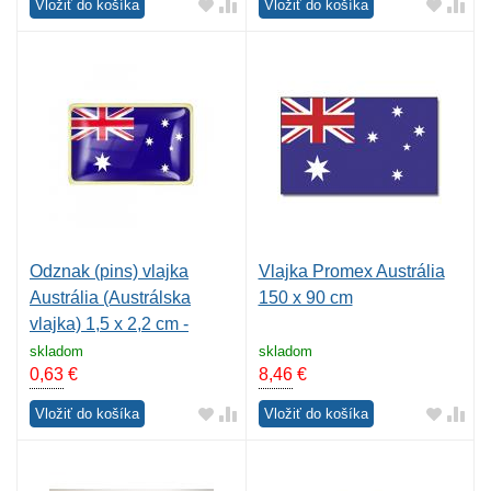
Vložiť do košíka
Vložiť do košíka
Odznak (pins) vlajka
Vlajka Promex Austrália
Austrália (Austrálska
150 x 90 cm
vlajka) 1,5 x 2,2 cm -
farebný
skladom
skladom
0,63
€
8,46
€
Vložiť do košíka
Vložiť do košíka