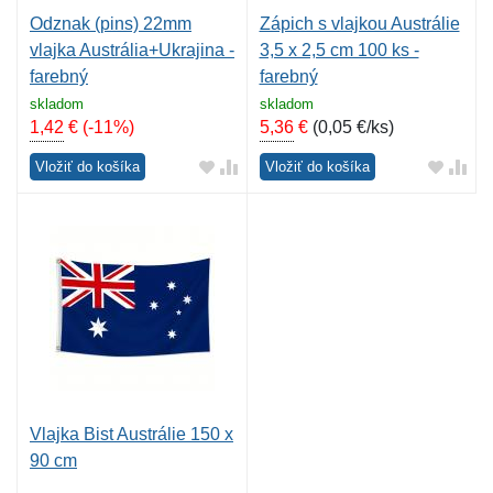
Odznak (pins) 22mm
Zápich s vlajkou Austrálie
vlajka Austrália+Ukrajina -
3,5 x 2,5 cm 100 ks -
farebný
farebný
skladom
skladom
1,42
€
(-11%)
5,36
€
(
0,05 €/ks
)
Vložiť do košíka
Vložiť do košíka
Vlajka Bist Austrálie 150 x
90 cm