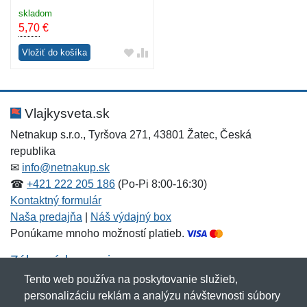
skladom
5,70
€
Vložiť do košíka
Vlajkysveta.sk
Netnakup s.r.o., Tyršova 271, 43801 Žatec, Česká
republika
✉
info@netnakup.sk
☎
+421 222 205 186
(Po-Pi 8:00-16:30)
Kontaktný formulár
Naša predajňa
|
Náš výdajný box
Ponúkame mnoho možností platieb.
Zákaznícky servis
Tento web používa na poskytovanie služieb,
Novinky emailom
personalizáciu reklám a analýzu návštevnosti súbory