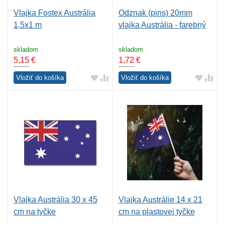
Vlajka Fostex Austrália
Odznak (pins) 20mm
1,5x1 m
vlajka Austrália - farebný
skladom
skladom
5,15
€
1,72
€
Vložiť do košíka
Vložiť do košíka
Vlajka Austrália 30 x 45
Vlajka Austrálie 14 x 21
cm na tyčke
cm na plastovej tyčke