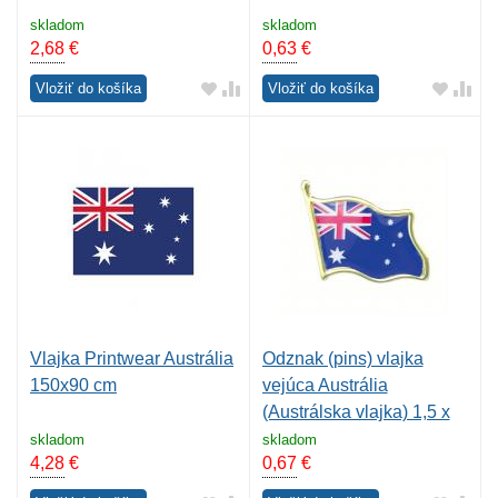
skladom
skladom
2,68
€
0,63
€
Vložiť do košíka
Vložiť do košíka
Vlajka Printwear Austrália
Odznak (pins) vlajka
150x90 cm
vejúca Austrália
(Austrálska vlajka) 1,5 x
2,2 cm - farebný
skladom
skladom
4,28
€
0,67
€