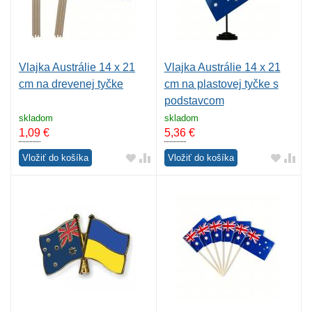
Vlajka Austrálie 14 x 21
Vlajka Austrálie 14 x 21
cm na drevenej tyčke
cm na plastovej tyčke s
podstavcom
skladom
skladom
1,09
€
5,36
€
Vložiť do košíka
Vložiť do košíka