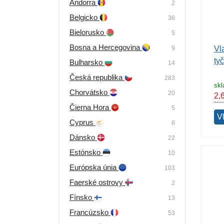
Andorra
2
Výpredaj
Belgicko
36
Bielorusko
5
Bosna a Hercegovina
9
Vl
ty
Bulharsko
14
Česká republika
283
sk
Chorvátsko
20
2,
Čierna Hora
5
V
Cyprus
6
Dánsko
22
Estónsko
10
Európska únia
103
Faerské ostrovy
2
Fínsko
13
Francúzsko
53