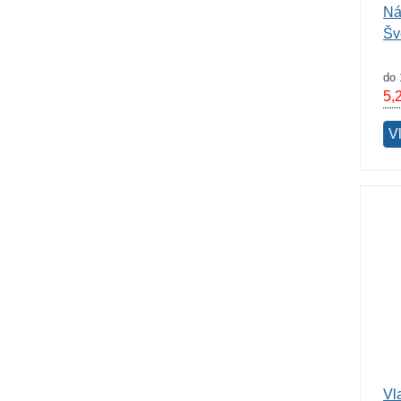
Ná
Šv
do 
5,
V
Vl