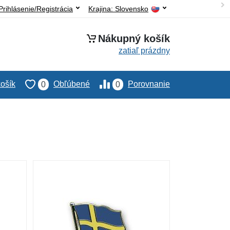
Prihlásenie/Registrácia
Krajina:
Slovensko
Nákupný košík
zatiaľ prázdny
ošík
Obľúbené
Porovnanie
0
0