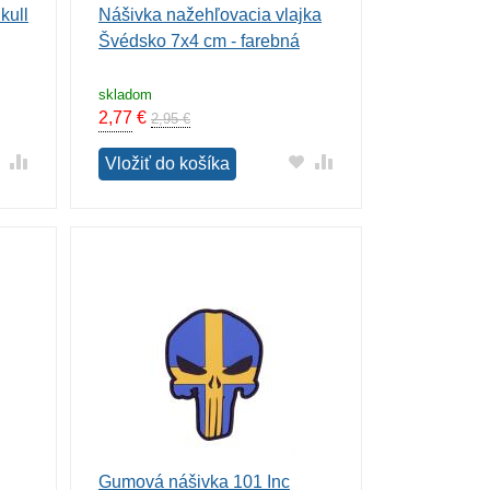
kull
Nášivka nažehľovacia vlajka
Švédsko 7x4 cm - farebná
skladom
2,77
€
2,95 €
Vložiť do košíka
Gumová nášivka 101 Inc