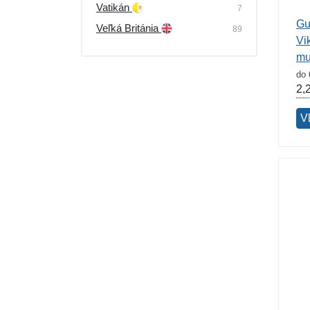
Vatikán
7
Gu
Veľká Británia
89
Vi
mu
do 
2,
V