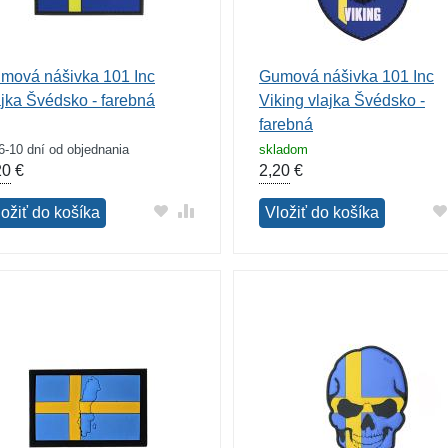
mová nášivka 101 Inc
Gumová nášivka 101 Inc
ajka Švédsko - farebná
Viking vlajka Švédsko -
farebná
6-10 dní od objednania
skladom
20
€
2,20
€
ložiť do košíka
Vložiť do košíka