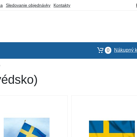
ba
Sledovanie objednávky
Kontakty
Nákupný k
0
)
védsko)