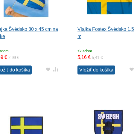
ajka Švédsko 30 x 45 cm na
Vlajka Fostex Švédsko 1,
čke
m
ladom
skladom
69
€
5,16
€
2,99 €
5,41 €
ložiť do košíka
Vložiť do košíka