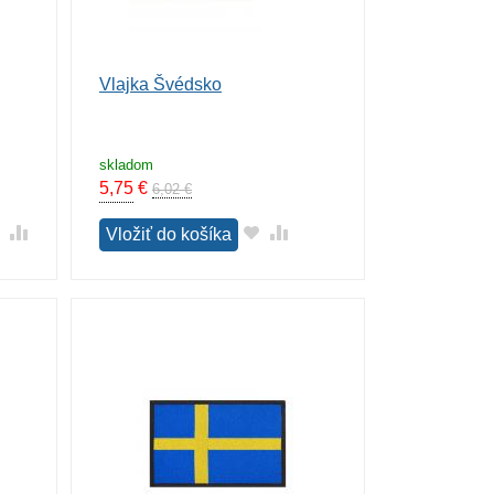
Vlajka Švédsko
skladom
5,75
€
6,02 €
Vložiť do košíka