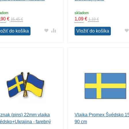
ladom
skladom
,90
€
1,09
€
15,45 €
1,19 €
ložiť do košíka
Vložiť do košíka
znak (pins) 22mm vlajka
Vlajka Promex Švédsko 1
édsko+Ukrajina - farebný
90 cm