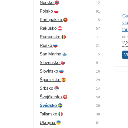
Nórsko
12
Poľsko
91
Gu
Portugalsko
15
vl
Rakúsko
57
fa
Rumunsko
do 
11
2,
Rusko
21
San Marino
5
V
Slovensko
91
Slovinsko
16
Španielsko
29
Srbsko
14
Švajčiarsko
50
Švédsko
26
Taliansko
38
Ukrajina
81