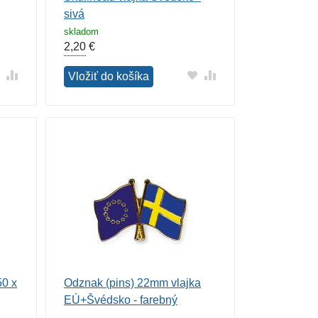
sivá
skladom
2,20
€
Vložiť do košíka
50 x
Odznak (pins) 22mm vlajka
EÚ+Švédsko - farebný