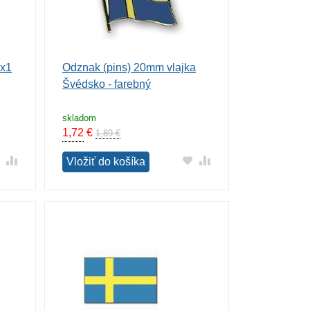
5x1
Odznak (pins) 20mm vlajka
Švédsko - farebný
skladom
1,72
€
1,89 €
Vložiť do košíka