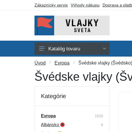
Zákaznícky servis
Výhody nákupu
Doprava a plat
Katalóg tovaru
Afrika
Úvod
Evropa
Švédske vlajky (Švédsko
Amerika
Švédske vlajky (Š
Austrália a Oceánia
Ázia
Kategórie
Evropa
Iné vlajky
Evropa
1520
Albánsko
Darčekové poukazy
6