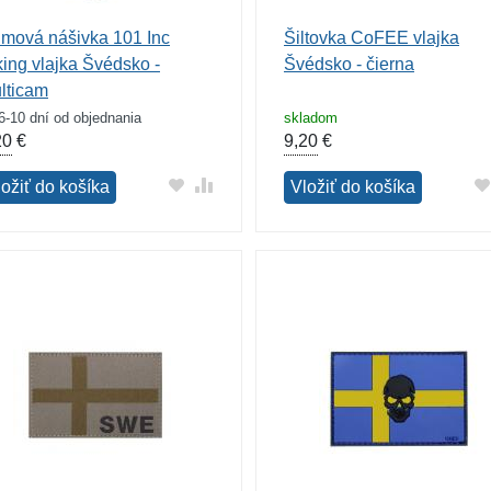
mová nášivka 101 Inc
Šiltovka CoFEE vlajka
king vlajka Švédsko -
Švédsko - čierna
lticam
6-10 dní od objednania
skladom
20
€
9,20
€
ložiť do košíka
Vložiť do košíka