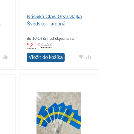
Nášivka Claw Gear vlajka
-
Švédsko - farebná
do 10-14 dní od objednania
5,21
€
5,49 €
Vložiť do košíka