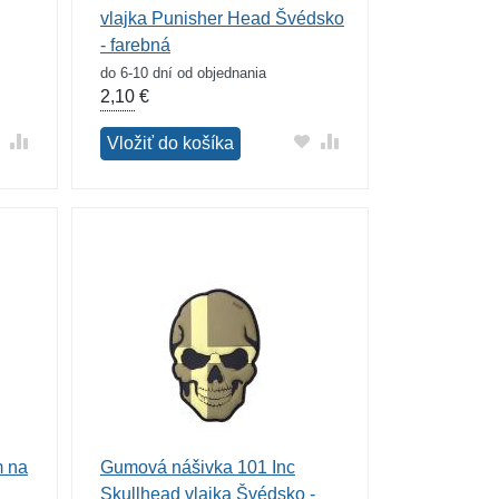
vlajka Punisher Head Švédsko
- farebná
do 6-10 dní od objednania
2,10
€
Vložiť do košíka
m na
Gumová nášivka 101 Inc
Skullhead vlajka Švédsko -