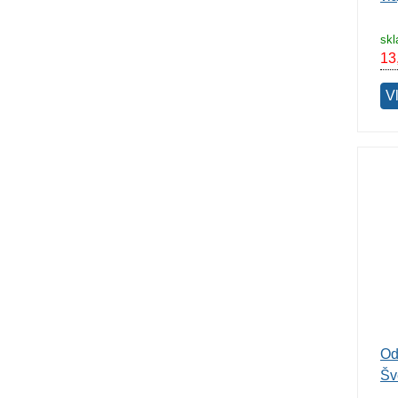
sk
13
V
Od
Šv