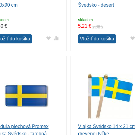
0x90 cm
Švédsko - desert
ladom
skladom
80
€
5,21
€
5,49 €
ložiť do košíka
Vložiť do košíka
duľa plechová Promex
Vlajka Švédsko 14 x 21 c
ajka Švédsko - farebná
drevenej tyčke