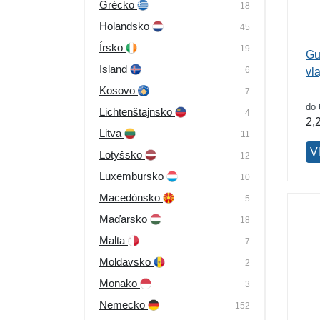
Grécko
18
Holandsko
45
Írsko
19
Gu
Island
6
vl
Kosovo
7
do 
Lichtenštajnsko
4
2,
Litva
11
V
Lotyšsko
12
Luxembursko
10
Macedónsko
5
Maďarsko
18
Malta
7
Moldavsko
2
Monako
3
Nemecko
152