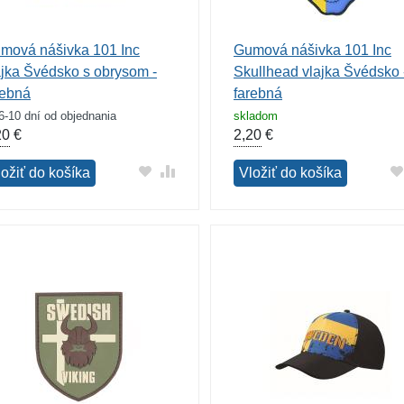
mová nášivka 101 Inc
Gumová nášivka 101 Inc
ajka Švédsko s obrysom -
Skullhead vlajka Švédsko 
rebná
farebná
6-10 dní od objednania
skladom
20
€
2,20
€
ložiť do košíka
Vložiť do košíka