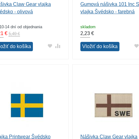
šivka Claw Gear vlajka
Gumová nášivka 101 Inc S
édsko - olivová
vlajka Švédsko - farebná
10-14 dní od objednania
skladom
21
€
2,23
€
5,49 €
ložiť do košíka
Vložiť do košíka
ajka Printwear Švédsko
Nášivka Claw Gear vlajka