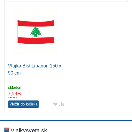
Vlajka Bist Libanon 150 x
90 cm
skladom
7,58
€
Vložiť do košíka
Vlajkysveta.sk