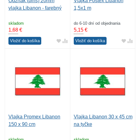
Odznak (pins) 20mm
Vlajka Fostex Libanon
vlajka Libanon - farebný
1,5x1 m
skladom
do 6-10 dní od objednania
1,68
€
5,15
€
Vložiť do košíka
Vložiť do košíka
Vlajka Promex Libanon
Vlajka Libanon 30 x 45 cm
150 x 90 cm
na tyčke
skladom
skladom