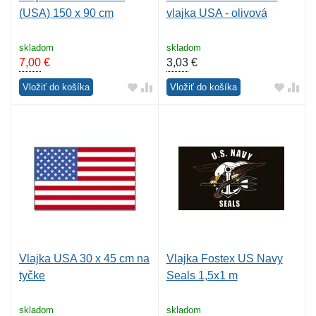
(USA) 150 x 90 cm
vlajka USA - olivová
skladom
skladom
7,00
€
3,03
€
Vložiť do košíka
Vložiť do košíka
Vlajka USA 30 x 45 cm na
Vlajka Fostex US Navy
tyčke
Seals 1,5x1 m
skladom
skladom