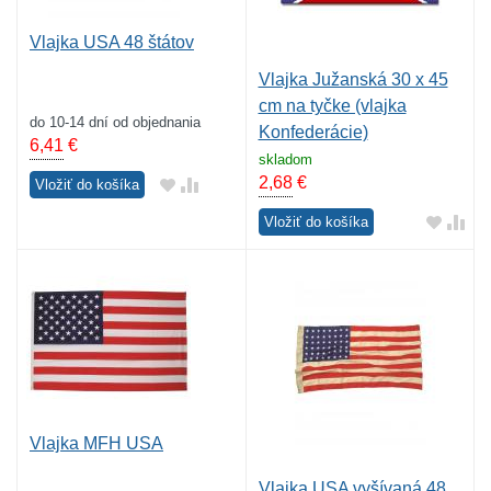
Vlajka USA 48 štátov
Vlajka Južanská 30 x 45
cm na tyčke (vlajka
do 10-14 dní od objednania
Konfederácie)
6,41
€
skladom
2,68
€
Vložiť do košíka
Vložiť do košíka
Vlajka MFH USA
Vlajka USA vyšívaná 48