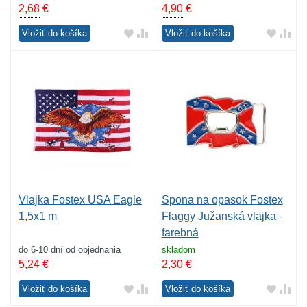
2,68
€
4,90
€
Vložiť do košíka
Vložiť do košíka
Vlajka Fostex USA Eagle
Spona na opasok Fostex
1,5x1 m
Flaggy Južanská vlajka -
farebná
do 6-10 dní od objednania
skladom
5,24
€
2,30
€
Vložiť do košíka
Vložiť do košíka