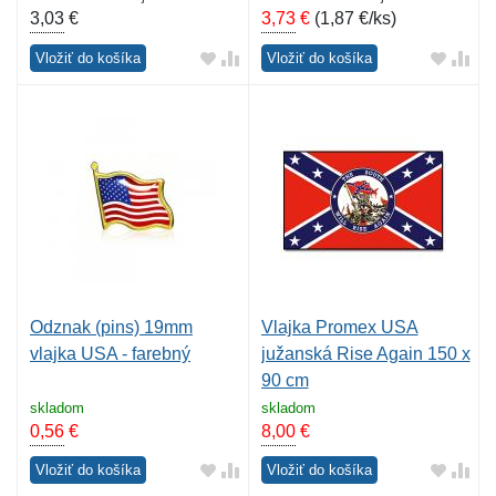
3,03
€
3,73
€
(
1,87 €/ks
)
Vložiť do košíka
Vložiť do košíka
Odznak (pins) 19mm
Vlajka Promex USA
vlajka USA - farebný
južanská Rise Again 150 x
90 cm
skladom
skladom
0,56
€
8,00
€
Vložiť do košíka
Vložiť do košíka