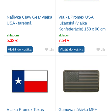
Nášivka Claw Gear vlajka
Vlajka Promex USA
USA - farebná
južanská (vlajka
Konfederácie) 150 x 90 cm
skladom
skladom
5,32
€
7,54
€
Vložiť do košíka
Vložiť do košíka
Vlajka Promex Texas
Gumová nášivka MFH