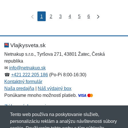
1
2
3
4
5
6
Vlajkysveta.sk
Netnakup s.r.o., Tyršova 271, 43801 Žatec, Česká
republika
✉
info@netnakup.sk
☎
+421 222 205 186
(Po-Pi 8:00-16:30)
Kontaktný formulár
Naša predajňa
|
Náš výdajný box
Ponúkame mnoho možností platieb.
Zákaznícky servis
Tento web používa na poskytovanie služieb,
Novinky emailom
personalizáciu reklám a analýzu návštevnosti súbory