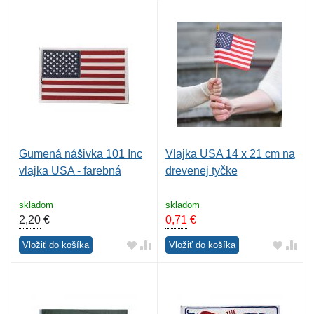
Gumená nášivka 101 Inc
Vlajka USA 14 x 21 cm na
vlajka USA - farebná
drevenej tyčke
skladom
skladom
2,20
€
0,71
€
Vložiť do košíka
Vložiť do košíka