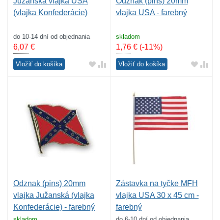
Južanská vlajka USA
Odznak (pins) 20mm
(vlajka Konfederácie)
vlajka USA - farebný
do 10-14 dní od objednania
skladom
6,07
€
1,76
€
(-11%)
Vložiť do košíka
Vložiť do košíka
Odznak (pins) 20mm
Zástavka na tyčke MFH
vlajka Južanská (vlajka
vlajka USA 30 x 45 cm -
Konfederácie) - farebný
farebný
skladom
do 6-10 dní od objednania