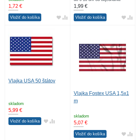
1,72
€
1,99
€
Vložiť do košíka
Vložiť do košíka
Vlajka USA 50 štátov
Vlajka Fostex USA 1,5x1
m
skladom
5,99
€
skladom
Vložiť do košíka
5,07
€
Vložiť do košíka