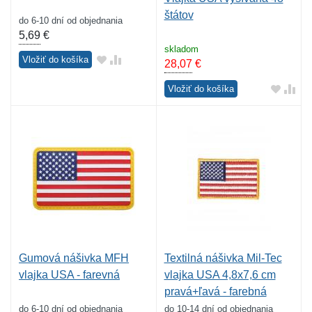
štátov
do 6-10 dní od objednania
5,69
€
skladom
Vložiť do košíka
28,07
€
Vložiť do košíka
Gumová nášivka MFH
Textilná nášivka Mil-Tec
vlajka USA - farevná
vlajka USA 4,8x7,6 cm
pravá+ľavá - farebná
do 6-10 dní od objednania
do 10-14 dní od objednania