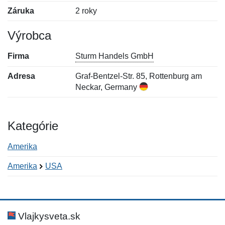
Záruka
2 roky
Výrobca
Firma
Sturm Handels GmbH
Adresa
Graf-Bentzel-Str. 85, Rottenburg am
Neckar, Germany
Kategórie
Amerika
Amerika
USA
Nová recenzia
Nová otázka
Hodnotenie:
Meno:
*
*
Vlajkysveta.sk