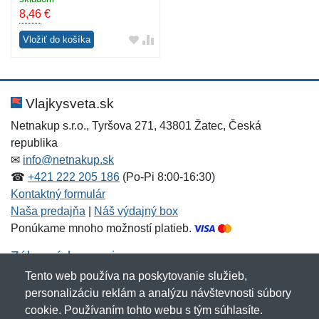
8,46
€
Vložiť do košíka
Vlajkysveta.sk
Netnakup s.r.o., Tyršova 271, 43801 Žatec, Česká
republika
✉
info@netnakup.sk
☎
+421 222 205 186
(Po-Pi 8:00-16:30)
Kontaktný formulár
Naša predajňa
|
Náš výdajný box
Ponúkame mnoho možností platieb.
Zákaznícky servis
Tento web používa na poskytovanie služieb,
Novinky emailom
personalizáciu reklám a analýzu návštevnosti súbory
cookie. Používaním tohto webu s tým súhlasíte.