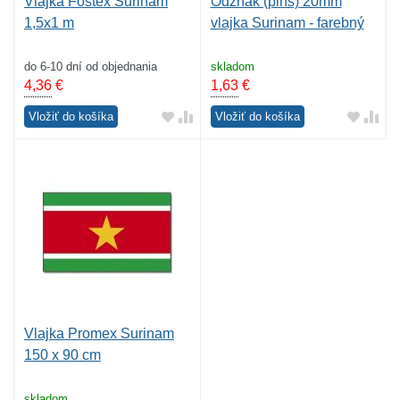
Vlajka Fostex Surinam
Odznak (pins) 20mm
1,5x1 m
vlajka Surinam - farebný
do 6-10 dní od objednania
skladom
4,36
€
1,63
€
Vložiť do košíka
Vložiť do košíka
Vlajka Promex Surinam
150 x 90 cm
skladom