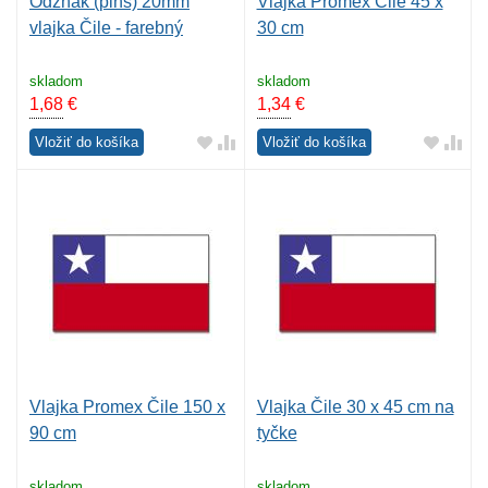
Odznak (pins) 20mm
Vlajka Promex Čile 45 x
vlajka Čile - farebný
30 cm
skladom
skladom
1,68
€
1,34
€
Vložiť do košíka
Vložiť do košíka
Vlajka Promex Čile 150 x
Vlajka Čile 30 x 45 cm na
90 cm
tyčke
skladom
skladom