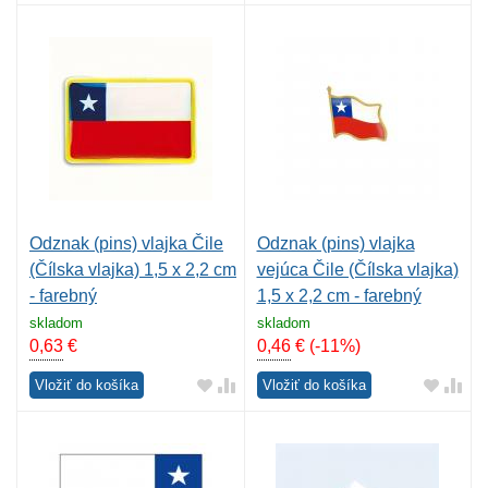
Odznak (pins) vlajka Čile
Odznak (pins) vlajka
(Čílska vlajka) 1,5 x 2,2 cm
vejúca Čile (Čílska vlajka)
- farebný
1,5 x 2,2 cm - farebný
skladom
skladom
0,63
€
0,46
€
(-11%)
Vložiť do košíka
Vložiť do košíka