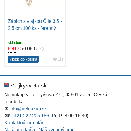
Zápich s vlajkou Čile 3,5 x
2,5 cm 100 ks - farebný
skladom
6,41
€
(
0,06 €/ks
)
Vložiť do košíka
Vlajkysveta.sk
Netnakup s.r.o., Tyršova 271, 43801 Žatec, Česká
republika
✉
info@netnakup.sk
☎
+421 222 205 186
(Po-Pi 8:00-16:30)
Kontaktný formulár
Naša predajňa
|
Náš výdajný box