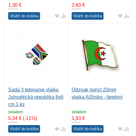
1,30
€
2,60
€
Vložiť do košíka
Vložiť do košíka
Sada 3 tetovanie vlajka
Odznak (pins) 20mm
Juhoafrická republika 6x6
vlajka Alžírsko - farebný
cm 1 ks
skladom
skladom
0,34
€
(-11%)
1,93
€
Vložiť do košíka
Vložiť do košíka