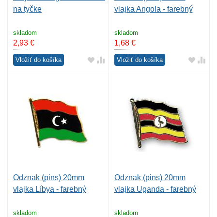
na tyčke
vlajka Angola - farebný
skladom
skladom
2,93
€
1,68
€
Vložiť do košíka
Vložiť do košíka
Odznak (pins) 20mm
Odznak (pins) 20mm
vlajka Líbya - farebný
vlajka Uganda - farebný
skladom
skladom