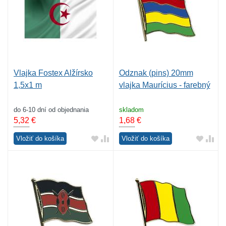
Vlajka Fostex Alžírsko
Odznak (pins) 20mm
1,5x1 m
vlajka Maurícius - farebný
do 6-10 dní od objednania
skladom
5,32
€
1,68
€
Vložiť do košíka
Vložiť do košíka