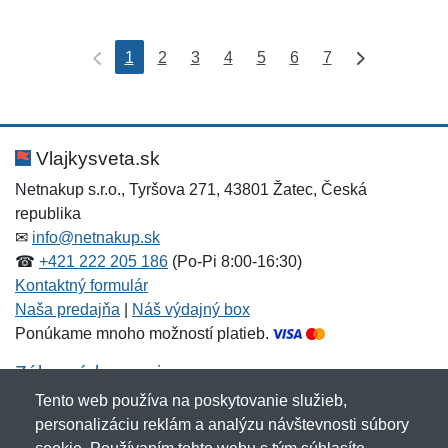
1
2
3
4
5
6
7
Vlajkysveta.sk
Netnakup s.r.o., Tyršova 271, 43801 Žatec, Česká
republika
✉
info@netnakup.sk
☎
+421 222 205 186
(Po-Pi 8:00-16:30)
Kontaktný formulár
Naša predajňa
|
Náš výdajný box
Ponúkame mnoho možností platieb.
Zákaznícky servis
Tento web používa na poskytovanie služieb,
Novinky emailom
personalizáciu reklám a analýzu návštevnosti súbory