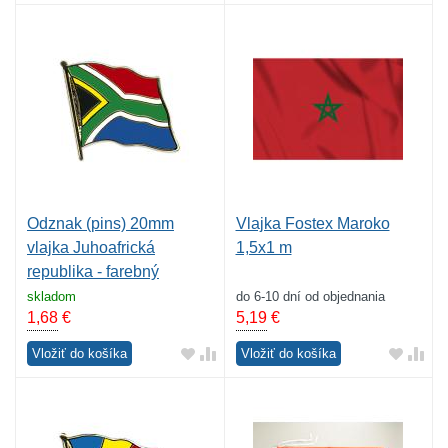
Odznak (pins) 20mm
Vlajka Fostex Maroko
vlajka Juhoafrická
1,5x1 m
republika - farebný
skladom
do 6-10 dní od objednania
1,68
€
5,19
€
Vložiť do košíka
Vložiť do košíka