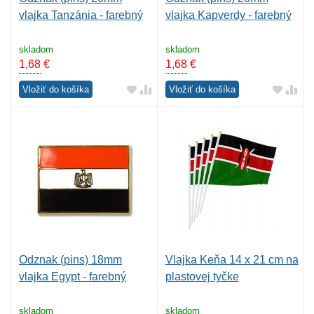
vlajka Tanzánia - farebný
vlajka Kapverdy - farebný
skladom
skladom
1,68
€
1,68
€
Vložiť do košíka
Vložiť do košíka
Odznak (pins) 18mm
Vlajka Keňa 14 x 21 cm na
vlajka Egypt - farebný
plastovej tyčke
skladom
skladom