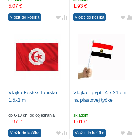
5,07
€
1,93
€
Vložiť do košíka
Vložiť do košíka
Vlajka Fostex Tunisko
Vlajka Egypt 14 x 21 cm
1,5x1 m
na plastovej tyčke
do 6-10 dní od objednania
skladom
1,97
€
1,01
€
Vložiť do košíka
Vložiť do košíka