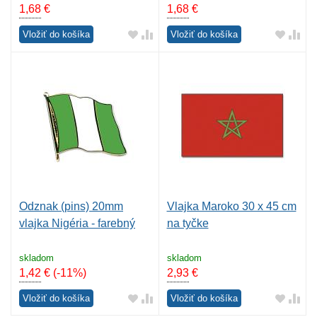
1,68
€
1,68
€
Vložiť do košíka
Vložiť do košíka
Odznak (pins) 20mm
Vlajka Maroko 30 x 45 cm
vlajka Nigéria - farebný
na tyčke
skladom
skladom
1,42
€
(-11%)
2,93
€
Vložiť do košíka
Vložiť do košíka