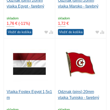
Odznak (pins) 20mm
Odznak (pins) 20mm
vlajka Egypt - farebný
vlajka Maroko - farebný
skladom
skladom
1,76
€
(-11%)
1,72
€
Vložiť do košíka
Vložiť do košíka
Vlajka Fostex Egypt 1,5x1
Odznak (pins) 20mm
m
vlajka Tunisko - farebný
skladom
skladom