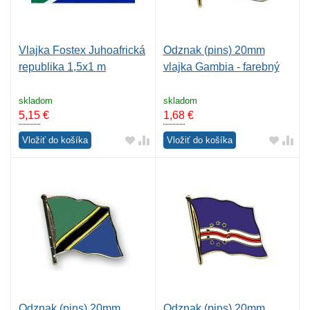
Vlajka Fostex Juhoafrická
Odznak (pins) 20mm
republika 1,5x1 m
vlajka Gambia - farebný
skladom
skladom
5,15
€
1,68
€
Vložiť do košíka
Vložiť do košíka
Odznak (pins) 20mm
Odznak (pins) 20mm