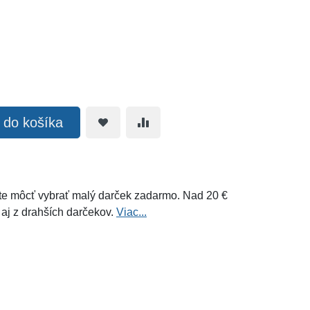
ť do košíka
e môcť vybrať malý darček zadarmo. Nad 20 €
 aj z drahších darčekov.
Viac...