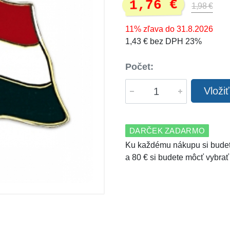
1,76 €
1,98 €
11% zľava do 31.8.2026
1,43 € bez DPH 23%
Počet:
Vloži
DARČEK ZADARMO
Ku každému nákupu si budet
a 80 € si budete môcť vybrať