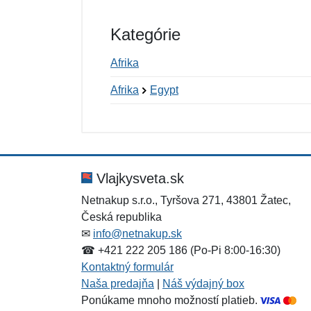
Kategórie
Afrika
Afrika
Egypt
Nová recenzia
Nová otázka
Hodnotenie:
Meno:
*
*
Vlajkysveta.sk
Netnakup s.r.o., Tyršova 271, 43801 Žatec,
Česká republika
Správa
Správa
*
*
✉
info@netnakup.sk
☎ +421 222 205 186 (Po-Pi 8:00-16:30)
Kontaktný formulár
Naša predajňa
|
Náš výdajný box
Ponúkame mnoho možností platieb.