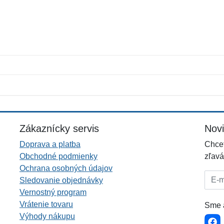
Meno:
E-mail:
*
*
E-mail:
*
Zákaznícky servis
Nov
Doprava a platba
Chcet
Obchodné podmienky
zľavá
Ochrana osobných údajov
E-mai
Sledovanie objednávky
Vernostný program
Vrátenie tovaru
Sme a
Výhody nákupu