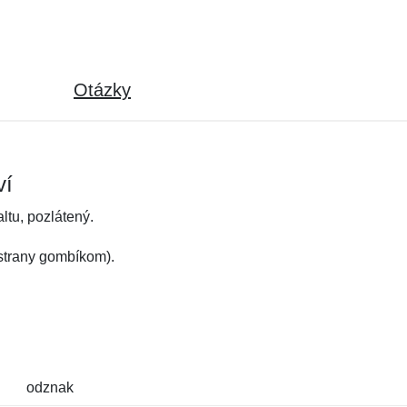
Otázky
ví
ltu, pozlátený.
 strany gombíkom).
odznak