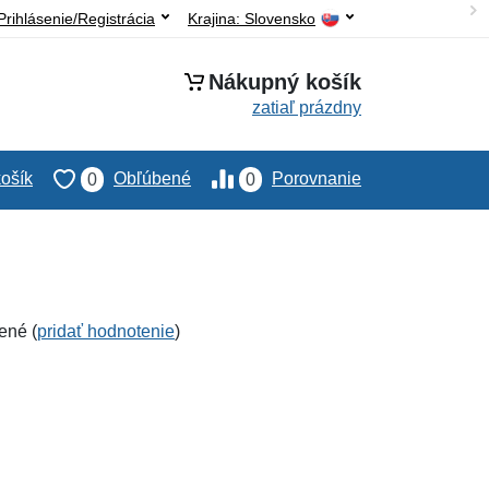
Prihlásenie/Registrácia
Krajina:
Slovensko
Nákupný košík
zatiaľ prázdny
ošík
Obľúbené
Porovnanie
0
0
ené (
pridať hodnotenie
)