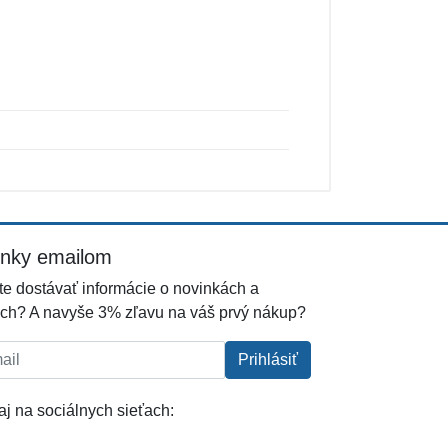
inky emailom
e dostávať informácie o novinkách a
ch? A navyše 3% zľavu na váš prvý nákup?
l:
Prihlásiť
j na sociálnych sieťach: