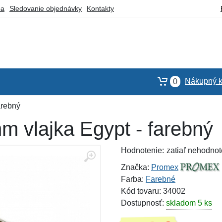
ba
Sledovanie objednávky
Kontakty
Nákupný k
0
arebný
m vlajka Egypt - farebný
Hodnotenie:
zatiaľ nehodnot
Značka:
Promex
Farba:
Farebné
Kód tovaru: 34002
Dostupnosť:
skladom 5 ks