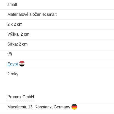
smalt
Materiálové zloženie: smalt
2 x 2 cm
Výška: 2 cm
Šírka: 2 cm
tŕň
Egypt
2 roky
Promex GmbH
Macairestr. 13, Konstanz, Germany