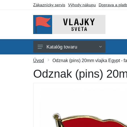
Zákaznícky servis
Výhody nákupu
Doprava a plat
Katalóg tovaru
Afrika
Úvod
Odznak (pins) 20mm vlajka Egypt - f
Amerika
Odznak (pins) 20m
Austrália a Oceánia
Ázia
Evropa
Iné vlajky
Darčekové poukazy