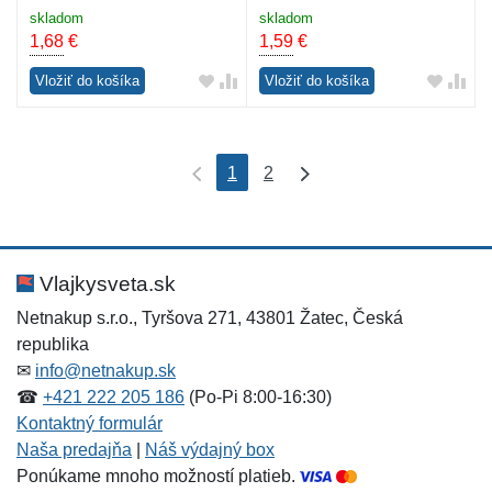
skladom
skladom
1,68
€
1,59
€
Vložiť do košíka
Vložiť do košíka
1
2
Vlajkysveta.sk
Netnakup s.r.o., Tyršova 271, 43801 Žatec, Česká
republika
✉
info@netnakup.sk
☎
+421 222 205 186
(Po-Pi 8:00-16:30)
Kontaktný formulár
Naša predajňa
|
Náš výdajný box
Ponúkame mnoho možností platieb.