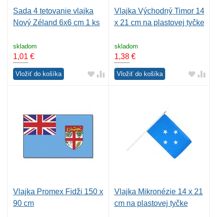
Sada 4 tetovanie vlajka
Vlajka Východný Timor 14
Nový Zéland 6x6 cm 1 ks
x 21 cm na plastovej tyčke
skladom
skladom
1,01
€
1,38
€
Vložiť do košíka
Vložiť do košíka
Vlajka Promex Fidži 150 x
Vlajka Mikronézie 14 x 21
90 cm
cm na plastovej tyčke