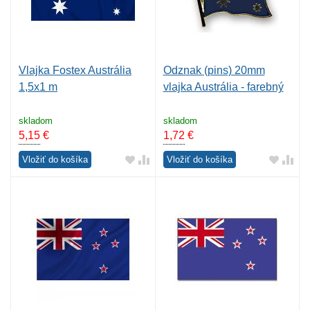
Vlajka Fostex Austrália
Odznak (pins) 20mm
1,5x1 m
vlajka Austrália - farebný
skladom
skladom
5,15
€
1,72
€
Vložiť do košíka
Vložiť do košíka