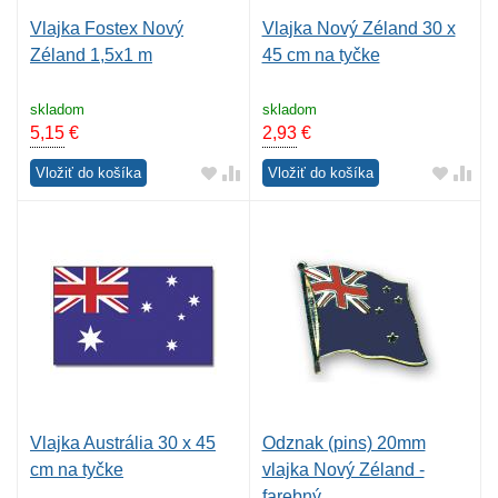
Vlajka Fostex Nový
Vlajka Nový Zéland 30 x
Zéland 1,5x1 m
45 cm na tyčke
skladom
skladom
5,15
€
2,93
€
Vložiť do košíka
Vložiť do košíka
Vlajka Austrália 30 x 45
Odznak (pins) 20mm
cm na tyčke
vlajka Nový Zéland -
farebný