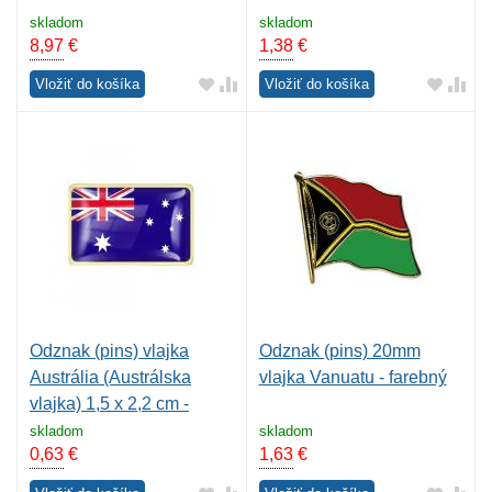
skladom
skladom
8,97
€
1,38
€
Vložiť do košíka
Vložiť do košíka
Odznak (pins) vlajka
Odznak (pins) 20mm
Austrália (Austrálska
vlajka Vanuatu - farebný
vlajka) 1,5 x 2,2 cm -
farebný
skladom
skladom
0,63
€
1,63
€