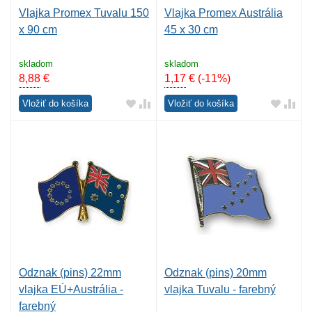
Vlajka Promex Tuvalu 150
Vlajka Promex Austrália
x 90 cm
45 x 30 cm
skladom
skladom
8,88
€
1,17
€
(-11%)
Vložiť do košíka
Vložiť do košíka
Odznak (pins) 22mm
Odznak (pins) 20mm
vlajka EÚ+Austrália -
vlajka Tuvalu - farebný
farebný