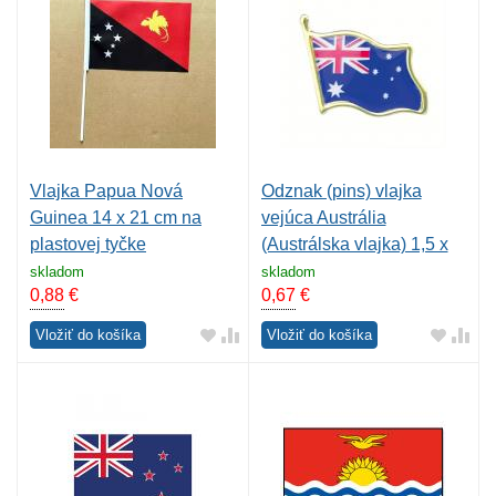
Vlajka Papua Nová
Odznak (pins) vlajka
Guinea 14 x 21 cm na
vejúca Austrália
plastovej tyčke
(Austrálska vlajka) 1,5 x
2,2 cm - farebný
skladom
skladom
0,88
€
0,67
€
Vložiť do košíka
Vložiť do košíka