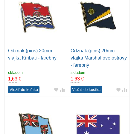
Odznak (pins) 20mm
Odznak (pins) 20mm
vlajka Kiribati - farebný
vlajka Marshallove ostrovy
- farebný
skladom
skladom
1,63
€
1,63
€
Vložiť do košíka
Vložiť do košíka