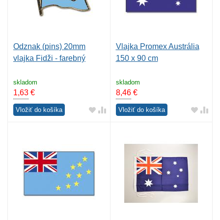
Odznak (pins) 20mm
Vlajka Promex Austrália
vlajka Fidži - farebný
150 x 90 cm
skladom
skladom
1,63
€
8,46
€
Vložiť do košíka
Vložiť do košíka