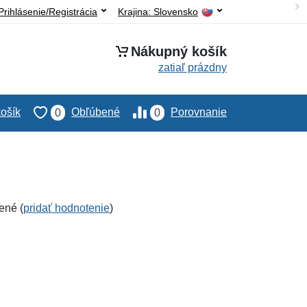
Prihlásenie/Registrácia
Krajina:
Slovensko
Nákupný košík
zatiaľ prázdny
ošík
Obľúbené
Porovnanie
0
0
ené (
pridať hodnotenie
)