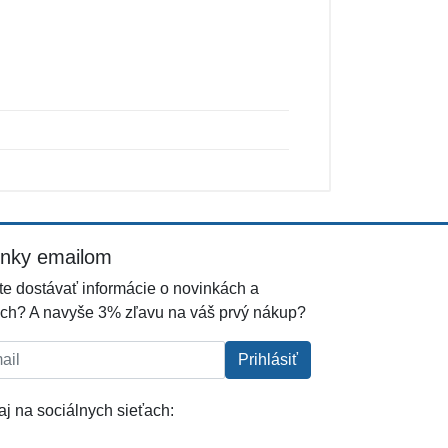
inky emailom
e dostávať informácie o novinkách a
ch? A navyše 3% zľavu na váš prvý nákup?
l:
Prihlásiť
j na sociálnych sieťach: