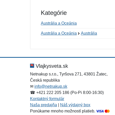
Kategórie
Austrália a Oceánia
Austrália a Oceánia
Austrália
Nová recenzia
Nová otázka
Hodnotenie:
Meno:
*
*
Vlajkysveta.sk
Netnakup s.r.o., Tyršova 271, 43801 Žatec,
Česká republika
Správa
Správa
*
*
✉
info@netnakup.sk
☎ +421 222 205 186 (Po-Pi 8:00-16:30)
Kontaktný formulár
Naša predajňa
|
Náš výdajný box
Ponúkame mnoho možností platieb.