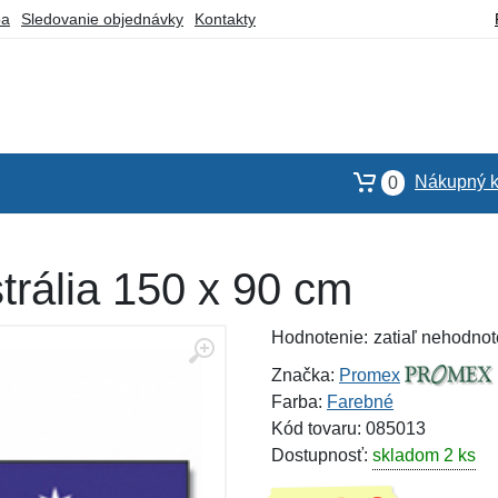
ba
Sledovanie objednávky
Kontakty
Nákupný k
0
trália 150 x 90 cm
Hodnotenie:
zatiaľ nehodnot
Značka:
Promex
Farba:
Farebné
Kód tovaru: 085013
Dostupnosť:
skladom 2 ks