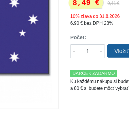
8,49 €
9,41 €
10% zľava do 31.8.2026
6,90 € bez DPH 23%
Počet:
Vloži
DARČEK ZADARMO
Ku každému nákupu si budet
a 80 € si budete môcť vybrať