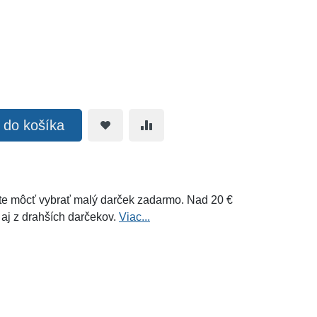
ť do košíka
e môcť vybrať malý darček zadarmo. Nad 20 €
 aj z drahších darčekov.
Viac...