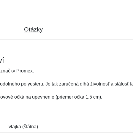
Otázky
ví
 značky Promex.
dolného polyesteru. Je tak zaručená dlhá životnosť a stálosť fa
 kovové očká na upevnenie (priemer očka 1,5 cm).
vlajka (štátna)