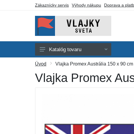
Zákaznícky servis
Výhody nákupu
Doprava a plat
Katalóg tovaru
Afrika
Úvod
Vlajka Promex Austrália 150 x 90 cm
Amerika
Vlajka Promex Aus
Austrália a Oceánia
Ázia
Evropa
Iné vlajky
Darčekové poukazy