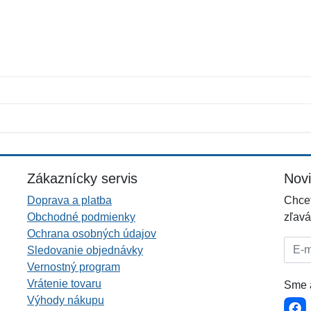
Meno:
E-mail:
*
*
E-mail:
*
Zákaznícky servis
Nov
Doprava a platba
Chcet
Obchodné podmienky
zľavá
Ochrana osobných údajov
E-mai
Sledovanie objednávky
Vernostný program
Vrátenie tovaru
Sme a
Výhody nákupu