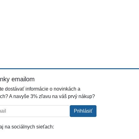
inky emailom
e dostávať informácie o novinkách a
ch? A navyše 3% zľavu na váš prvý nákup?
l:
Prihlásiť
j na sociálnych sieťach: