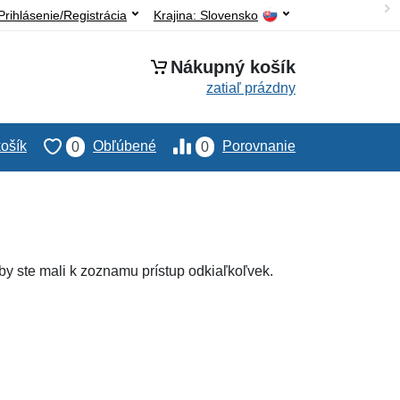
Prihlásenie/Registrácia
Krajina:
Slovensko
Nákupný košík
zatiaľ prázdny
ošík
Obľúbené
Porovnanie
0
0
by ste mali k zoznamu prístup odkiaľkoľvek.