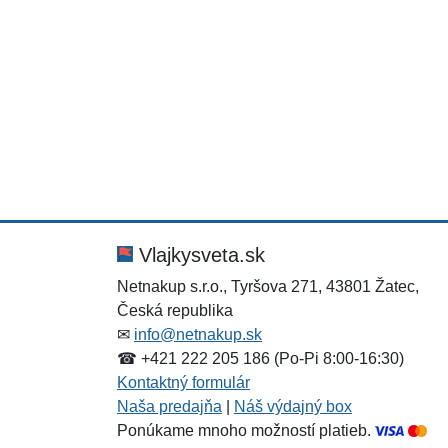
Výpredaj
Vlajkysveta.sk
Netnakup s.r.o., Tyršova 271, 43801 Žatec,
Česká republika
✉
info@netnakup.sk
☎ +421 222 205 186 (Po-Pi 8:00-16:30)
Kontaktný formulár
Naša predajňa
|
Náš výdajný box
Ponúkame mnoho možností platieb.