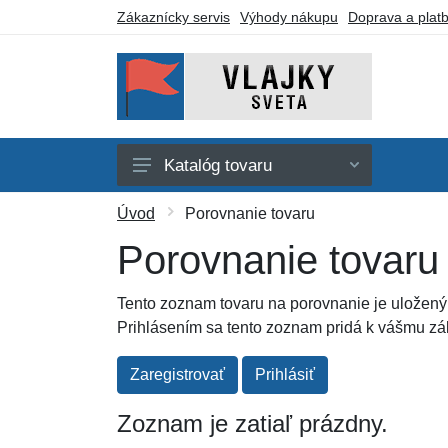
Zákaznícky servis
Výhody nákupu
Doprava a plat
Katalóg tovaru
Afrika
Úvod
Porovnanie tovaru
Amerika
Porovnanie tovaru
Austrália a Oceánia
Tento zoznam tovaru na porovnanie je uložený l
Ázia
Prihlásením sa tento zoznam pridá k vášmu z
Evropa
Zaregistrovať
Prihlásiť
Iné vlajky
Zoznam je zatiaľ prázdny.
Darčekové poukazy