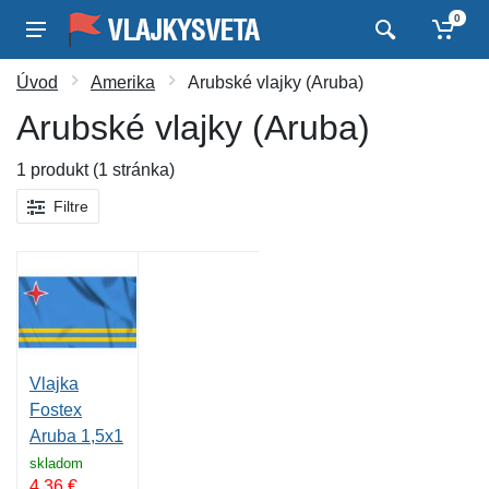
0
Úvod
Amerika
Arubské vlajky (Aruba)
Arubské vlajky (Aruba)
1 produkt (1 stránka)
Filtre
Vlajka
Fostex
Aruba 1,5x1
m
skladom
4,36
€