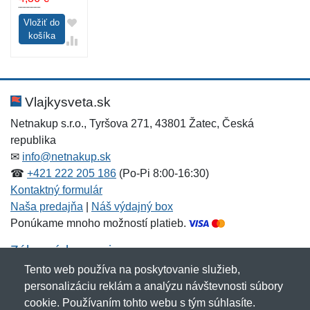
Vložiť do
košíka
Vlajkysveta.sk
Netnakup s.r.o., Tyršova 271, 43801 Žatec, Česká
republika
✉
info@netnakup.sk
☎
+421 222 205 186
(Po-Pi 8:00-16:30)
Kontaktný formulár
Naša predajňa
|
Náš výdajný box
Ponúkame mnoho možností platieb.
Zákaznícky servis
Tento web používa na poskytovanie služieb,
Novinky emailom
personalizáciu reklám a analýzu návštevnosti súbory
cookie. Používaním tohto webu s tým súhlasíte.