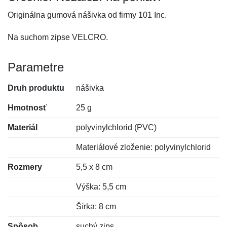
Originálna gumová nášivka od firmy 101 Inc.
Na suchom zipse VELCRO.
Parametre
Druh produktu
nášivka
Hmotnosť
25 g
Materiál
polyvinylchlorid (PVC)
Materiálové zloženie: polyvinylchlorid
Rozmery
5,5 x 8 cm
Výška: 5,5 cm
Šírka: 8 cm
Spôsob
suchý zips