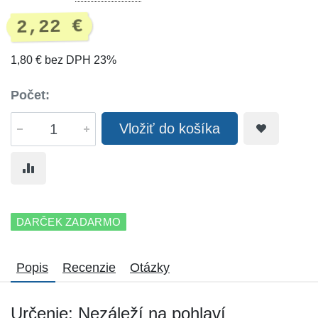
2,22 €
1,80 € bez DPH 23%
Počet:
Vložiť do košíka
DARČEK ZADARMO
Popis
Recenzie
Otázky
Určenie: Nezáleží na pohlaví