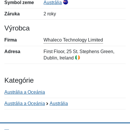
Symbol zeme
Austrália
Záruka
2 roky
Výrobca
Firma
Whaleco Technology Limited
Adresa
First Floor, 25 St. Stephens Green,
Dublin, Ireland
Kategórie
Austrália a Oceánia
Austrália a Oceánia
Austrália
Nová recenzia
Nová otázka
Hodnotenie:
Meno:
*
*