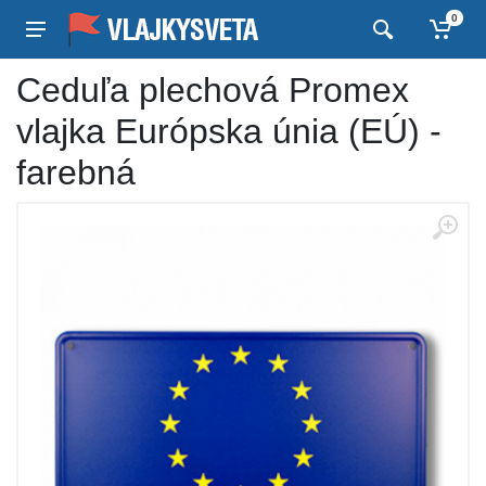
0
Ceduľa plechová Promex
vlajka Európska únia (EÚ) -
farebná