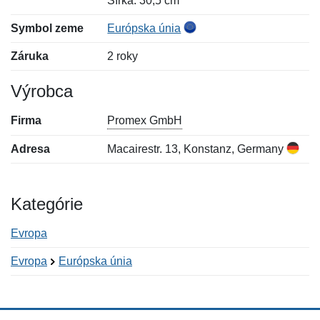
Šírka: 30,5 cm
Symbol zeme
Európska únia
Záruka
2 roky
Výrobca
Firma
Promex GmbH
Adresa
Macairestr. 13, Konstanz, Germany
Kategórie
Evropa
Evropa
Európska únia
Nová recenzia
Nová otázka