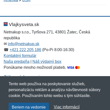
Nová recenzia
Nová otázka
Hodnotenie:
Meno:
*
*
Vlajkysveta.sk
Netnakup s.r.o., Tyršova 271, 43801 Žatec, Česká
republika
Meno:
E-mail:
*
*
✉
info@netnakup.sk
☎
+421 222 205 186
(Po-Pi 8:00-16:30)
Kontaktný formulár
Naša predajňa
|
Náš výdajný box
E-mail:
*
Ponúkame mnoho možností platieb.
Správa
*
Zákaznícky servis
Tento web používa na poskytovanie služieb,
Novinky emailom
personalizáciu reklám a analýzu návštevnosti súbory
Správa
*
cookie. Používaním tohto webu s tým súhlasíte.
Copyright © 2007-2026 (19 rokov s vami)
Netnakup.sk
&
Viac informácií
Beriem na vedomie