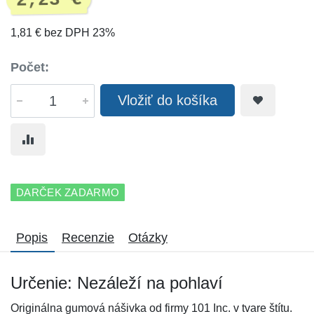
2,23 €
1,81 € bez DPH 23%
Počet:
Vložiť do košíka
DARČEK ZADARMO
Popis
Recenzie
Otázky
Určenie: Nezáleží na pohlaví
Originálna gumová nášivka od firmy 101 Inc. v tvare štítu.