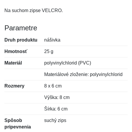
Na suchom zipse VELCRO.
Parametre
Druh produktu
nášivka
Hmotnosť
25 g
Materiál
polyvinylchlorid (PVC)
Materiálové zloženie: polyvinylchlorid
Rozmery
8 x 6 cm
Výška: 8 cm
Šírka: 6 cm
Spôsob
suchý zips
pripevnenia