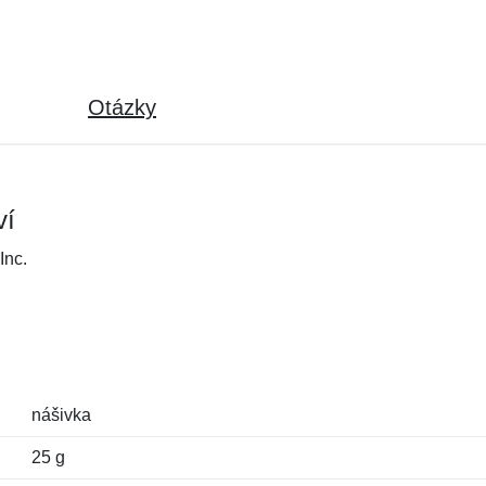
Otázky
ví
Inc.
nášivka
25 g