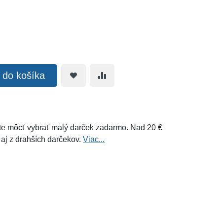
ť do košíka
e môcť vybrať malý darček zadarmo. Nad 20 €
 aj z drahších darčekov.
Viac...