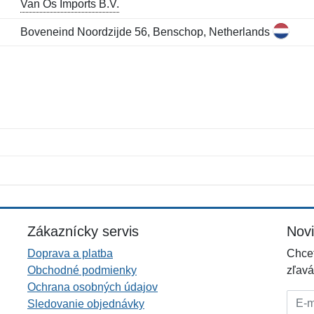
Van Os Imports B.V.
Boveneind Noordzijde 56, Benschop, Netherlands
Meno:
E-mail:
*
*
E-mail:
*
Zákaznícky servis
Nov
Doprava a platba
Chcet
Obchodné podmienky
zľavá
Ochrana osobných údajov
E-mai
Sledovanie objednávky