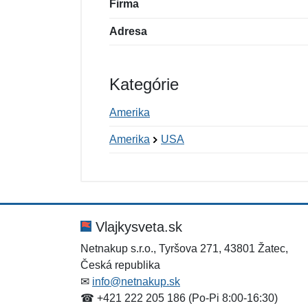
Firma
Adresa
Kategórie
Amerika
Amerika
USA
Nová recenzia
Nová otázka
Hodnotenie:
Meno:
*
*
Vlajkysveta.sk
Netnakup s.r.o., Tyršova 271, 43801 Žatec,
Česká republika
Správa
Správa
*
*
✉
info@netnakup.sk
☎ +421 222 205 186 (Po-Pi 8:00-16:30)