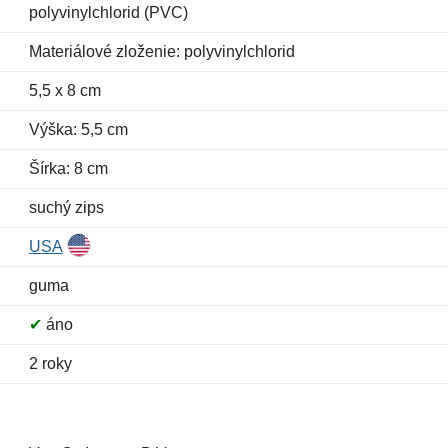
polyvinylchlorid (PVC)
Materiálové zloženie: polyvinylchlorid
5,5 x 8 cm
Výška: 5,5 cm
Šírka: 8 cm
suchý zips
USA
guma
✔
áno
2 roky