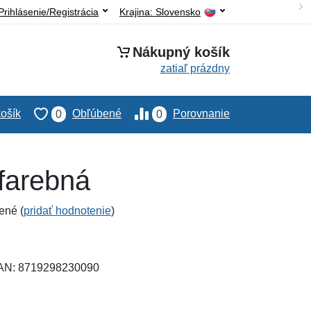
Prihlásenie/Registrácia
Krajina:
Slovensko
Nákupný košík
zatiaľ prázdny
ošík
Obľúbené
Porovnanie
0
0
 farebná
ené (
pridať hodnotenie
)
EAN: 8719298230090