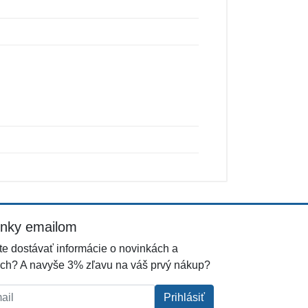
inky emailom
e dostávať informácie o novinkách a
ch? A navyše 3% zľavu na váš prvý nákup?
l:
Prihlásiť