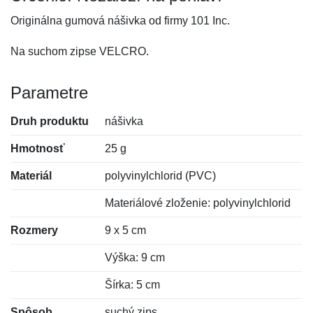
Originálna gumová nášivka od firmy 101 Inc.
Na suchom zipse VELCRO.
Parametre
Druh produktu
nášivka
Hmotnosť
25 g
Materiál
polyvinylchlorid (PVC)
Materiálové zloženie: polyvinylchlorid
Rozmery
9 x 5 cm
Výška: 9 cm
Šírka: 5 cm
Spôsob
suchý zips