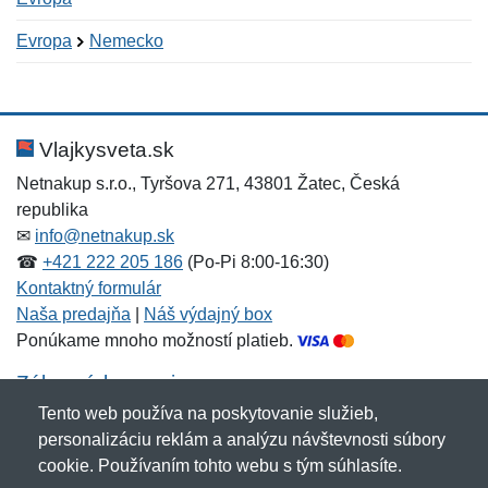
Evropa
Nemecko
Nová recenzia
Nová otázka
Hodnotenie:
Meno:
*
*
Vlajkysveta.sk
Netnakup s.r.o., Tyršova 271, 43801 Žatec, Česká
republika
Meno:
E-mail:
*
*
✉
info@netnakup.sk
☎
+421 222 205 186
(Po-Pi 8:00-16:30)
Kontaktný formulár
Naša predajňa
|
Náš výdajný box
E-mail:
*
Ponúkame mnoho možností platieb.
Správa
*
Zákaznícky servis
Tento web používa na poskytovanie služieb,
Novinky emailom
personalizáciu reklám a analýzu návštevnosti súbory
Správa
*
cookie. Používaním tohto webu s tým súhlasíte.