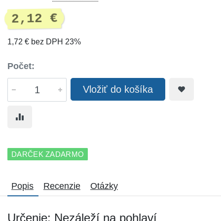
2,12 €
1,72 € bez DPH 23%
Počet:
Vložiť do košíka
DARČEK ZADARMO
Popis
Recenzie
Otázky
Určenie: Nezáleží na pohlaví