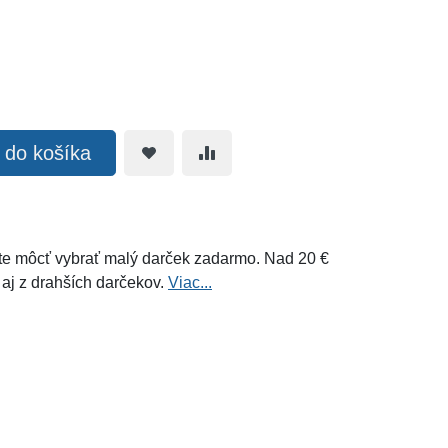
ť do košíka
e môcť vybrať malý darček zadarmo. Nad 20 €
 aj z drahších darčekov.
Viac...