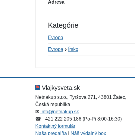
Adresa
Kategórie
Evropa
Evropa
Írsko
Nová recenzia
Nová otázka
Hodnotenie:
Meno:
*
*
Vlajkysveta.sk
Netnakup s.r.o., Tyršova 271, 43801 Žatec,
Česká republika
Správa
Správa
*
*
✉
info@netnakup.sk
☎ +421 222 205 186 (Po-Pi 8:00-16:30)
Kontaktný formulár
Naša predajňa
|
Náš výdajný box