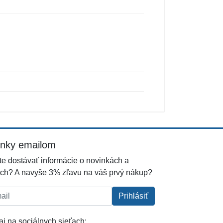
inky emailom
e dostávať informácie o novinkách a
ch? A navyše 3% zľavu na váš prvý nákup?
l:
Prihlásiť
j na sociálnych sieťach: