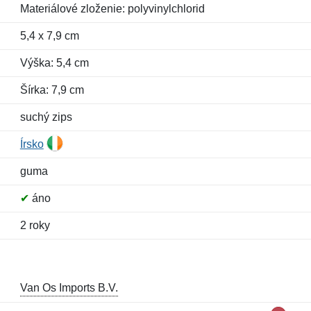
Materiálové zloženie: polyvinylchlorid
5,4 x 7,9 cm
Výška: 5,4 cm
Šírka: 7,9 cm
suchý zips
Írsko
guma
✔
áno
2 roky
Van Os Imports B.V.