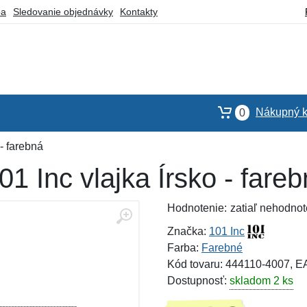
ba
Sledovanie objednávky
Kontakty
Nákupný k
0
- farebná
 Inc vlajka Írsko - fare
Hodnotenie:
zatiaľ nehodnot
Značka:
101 Inc
Farba:
Farebné
Kód tovaru: 444110-4007, 
Dostupnosť:
skladom 2 ks