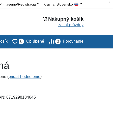
Prihlásenie/Registrácia
Krajina:
Slovensko
Nákupný košík
zatiaľ prázdny
ošík
Obľúbené
Porovnanie
0
0
bná
ené (
pridať hodnotenie
)
EAN: 8719298184645