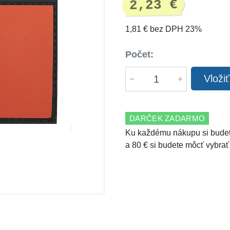
2,23 €
1,81 € bez DPH 23%
Počet:
Vloži
DARČEK ZADARMO
Ku každému nákupu si budet
a 80 € si budete môcť vybrať