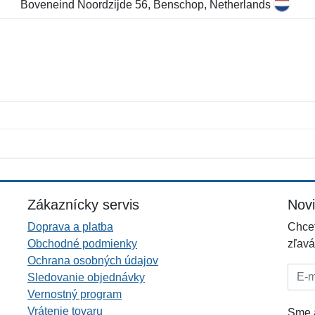
Boveneind Noordzijde 56, Benschop, Netherlands
Meno:
E-mail:
*
*
E-mail:
*
Zákaznícky servis
Nov
Doprava a platba
Chcet
Obchodné podmienky
zľavá
Ochrana osobných údajov
E-mai
Sledovanie objednávky
Vernostný program
Vrátenie tovaru
Sme a