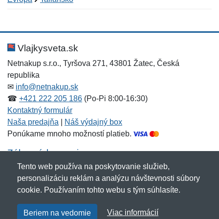
Nová recenzia
Nová otázka
Hodnotenie:
Meno:
*
*
Vlajkysveta.sk
Netnakup s.r.o., Tyršova 271, 43801 Žatec, Česká
republika
Meno:
E-mail:
*
*
✉
info@netnakup.sk
☎
+421 222 205 186
(Po-Pi 8:00-16:30)
Kontaktný formulár
Naša predajňa
|
Náš výdajný box
E-mail:
*
Ponúkame mnoho možností platieb.
Správa
*
Zákaznícky servis
Tento web používa na poskytovanie služieb,
Novinky emailom
personalizáciu reklám a analýzu návštevnosti súbory
Správa
*
cookie. Používaním tohto webu s tým súhlasíte.
Copyright © 2007-2026 (19 rokov s vami)
Netnakup.sk
&
Viac informácií
Beriem na vedomie