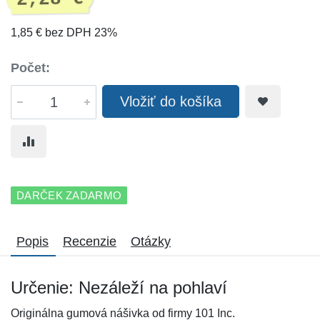
1,85 € bez DPH 23%
Počet:
Vložiť do košíka
DARČEK ZADARMO
Popis
Recenzie
Otázky
Určenie: Nezáleží na pohlaví
Originálna gumová nášivka od firmy 101 Inc.