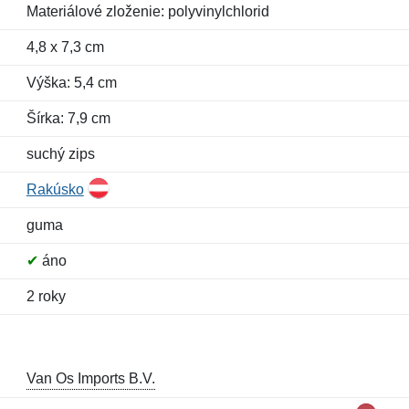
Materiálové zloženie: polyvinylchlorid
4,8 x 7,3 cm
Výška: 5,4 cm
Šírka: 7,9 cm
suchý zips
Rakúsko
guma
✔
áno
2 roky
Van Os Imports B.V.