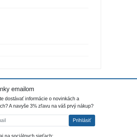
inky emailom
e dostávať informácie o novinkách a
ch? A navyše 3% zľavu na váš prvý nákup?
l:
Prihlásiť
j na sociálnych sieťach: