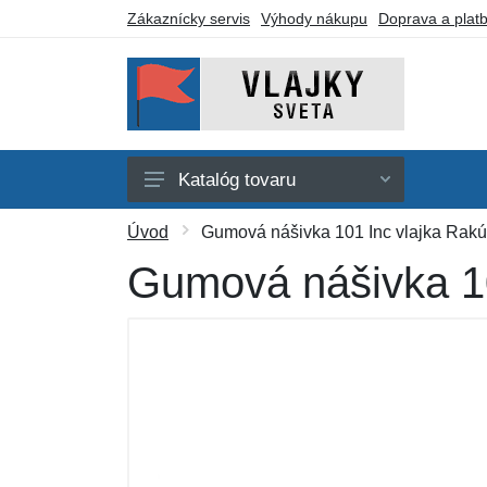
Zákaznícky servis
Výhody nákupu
Doprava a plat
Katalóg tovaru
Afrika
Úvod
Gumová nášivka 101 Inc vlajka Rakú
Amerika
Gumová nášivka 10
Austrália a Oceánia
Ázia
Evropa
Iné vlajky
Darčekové poukazy