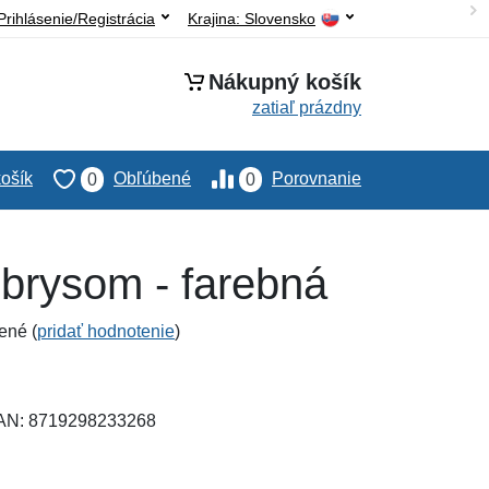
Prihlásenie/Registrácia
Krajina:
Slovensko
Nákupný košík
zatiaľ prázdny
ošík
Obľúbené
Porovnanie
0
0
brysom - farebná
ené (
pridať hodnotenie
)
EAN: 8719298233268