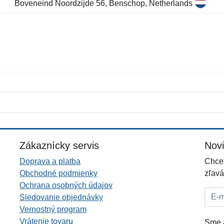
Boveneind Noordzijde 56, Benschop, Netherlands
Meno:
E-mail:
*
*
E-mail:
*
Zákaznícky servis
Nov
Doprava a platba
Chcet
Obchodné podmienky
zľavá
Ochrana osobných údajov
E-mai
Sledovanie objednávky
Vernostný program
Vrátenie tovaru
Sme a