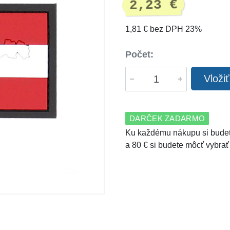
2,23 €
1,81 € bez DPH 23%
Počet:
Vloži
DARČEK ZADARMO
Ku každému nákupu si budet
a 80 € si budete môcť vybrať