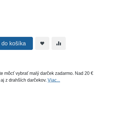
ť do košíka
e môcť vybrať malý darček zadarmo. Nad 20 €
 aj z drahších darčekov.
Viac...