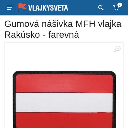
0
Gumová nášivka MFH vlajka
Rakúsko - farevná