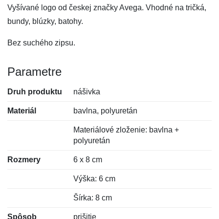
Vyšívané logo od českej značky Avega. Vhodné na tričká,
bundy, blúzky, batohy.
Bez suchého zipsu.
Parametre
Druh produktu
nášivka
Materiál
bavlna, polyuretán
Materiálové zloženie: bavlna +
polyuretán
Rozmery
6 x 8 cm
Výška: 6 cm
Šírka: 8 cm
Spôsob
prišitie