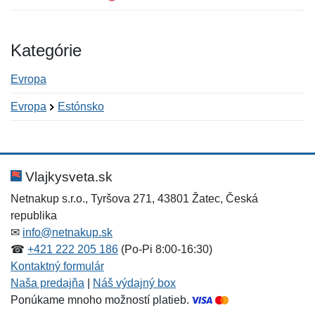
Kategórie
Evropa
Evropa
Estónsko
Nová recenzia
Nová otázka
Hodnotenie:
Meno:
*
*
Vlajkysveta.sk
Netnakup s.r.o., Tyršova 271, 43801 Žatec, Česká
republika
Meno:
E-mail:
*
*
✉
info@netnakup.sk
☎
+421 222 205 186
(Po-Pi 8:00-16:30)
Kontaktný formulár
Naša predajňa
|
Náš výdajný box
E-mail:
*
Ponúkame mnoho možností platieb.
Správa
*