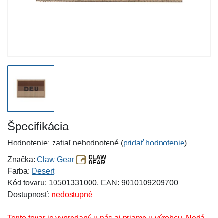
Špecifikácia
Hodnotenie:
zatiaľ nehodnotené (
pridať hodnotenie
)
Značka:
Claw Gear
Farba:
Desert
Kód tovaru: 10501331000, EAN: 9010109209700
Dostupnosť:
nedostupné
Tento tovar je vypredaný u nás aj priamo u výrobcu. Nedá