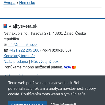
Evropa
Nemecko
Nová recenzia
Nová otázka
Hodnotenie:
Meno:
*
*
Vlajkysveta.sk
Netnakup s.r.o., Tyršova 271, 43801 Žatec, Česká
republika
Meno:
E-mail:
*
*
✉
info@netnakup.sk
☎
+421 222 205 186
(Po-Pi 8:00-16:30)
Kontaktný formulár
Naša predajňa
|
Náš výdajný box
E-mail:
*
Ponúkame mnoho možností platieb.
Správa
*
Zákaznícky servis
Tento web používa na poskytovanie služieb,
Novinky emailom
personalizáciu reklám a analýzu návštevnosti súbory
Správa
*
cookie. Používaním tohto webu s tým súhlasíte.
Copyright © 2007-2026 (19 rokov s vami)
Netnakup.sk
&
Viac informácií