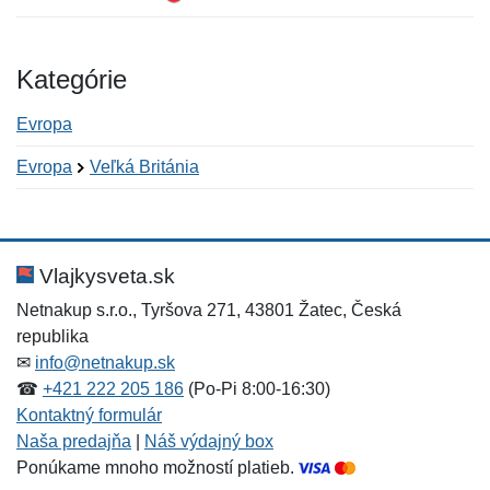
Kategórie
Evropa
Evropa
Veľká Británia
Nová recenzia
Nová otázka
Hodnotenie:
Meno:
*
*
Vlajkysveta.sk
Netnakup s.r.o., Tyršova 271, 43801 Žatec, Česká
republika
Meno:
E-mail:
*
*
✉
info@netnakup.sk
☎
+421 222 205 186
(Po-Pi 8:00-16:30)
Kontaktný formulár
Naša predajňa
|
Náš výdajný box
E-mail:
*
Ponúkame mnoho možností platieb.
Správa
*