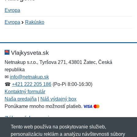
Evropa
Evropa
Rakúsko
Nová recenzia
Nová otázka
Hodnotenie:
Meno:
*
*
Vlajkysveta.sk
Netnakup s.r.o., Tyršova 271, 43801 Žatec, Česká
republika
Meno:
E-mail:
*
*
✉
info@netnakup.sk
☎
+421 222 205 186
(Po-Pi 8:00-16:30)
Kontaktný formulár
Naša predajňa
|
Náš výdajný box
E-mail:
*
Ponúkame mnoho možností platieb.
Správa
*
Zákaznícky servis
Tento web používa na poskytovanie služieb,
Novinky emailom
personalizáciu reklám a analýzu návštevnosti súbory
Správa
*