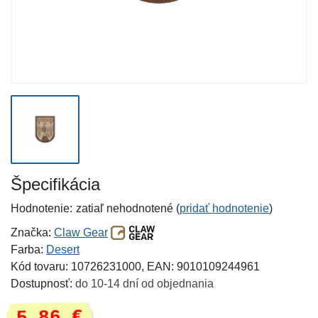
Špecifikácia
Hodnotenie:
zatiaľ nehodnotené (
pridať hodnotenie
)
Značka:
Claw Gear
Farba:
Desert
Kód tovaru: 10726231000, EAN: 9010109244961
Dostupnosť:
do 10-14 dní od objednania
5,86 €