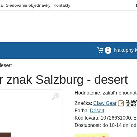
ba
Sledovanie objednávky
Kontakty
Nákupný k
0
desert
 znak Salzburg - desert
Hodnotenie:
zatiaľ nehodnot
Značka:
Claw Gear
Farba:
Desert
Kód tovaru: 10726631000,
Dostupnosť:
do 10-14 dní od