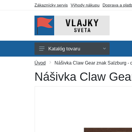
Zákaznícky servis
Výhody nákupu
Doprava a plat
Katalóg tovaru
Afrika
Úvod
Nášivka Claw Gear znak Salzburg - 
Amerika
Nášivka Claw Gear
Austrália a Oceánia
Ázia
Evropa
Iné vlajky
Darčekové poukazy