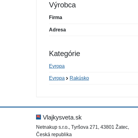
Výrobca
Firma
Adresa
Kategórie
Evropa
Evropa
Rakúsko
Nová recenzia
Nová otázka
Hodnotenie:
Meno:
*
*
Vlajkysveta.sk
Netnakup s.r.o., Tyršova 271, 43801 Žatec,
Česká republika
Správa
Správa
*
*