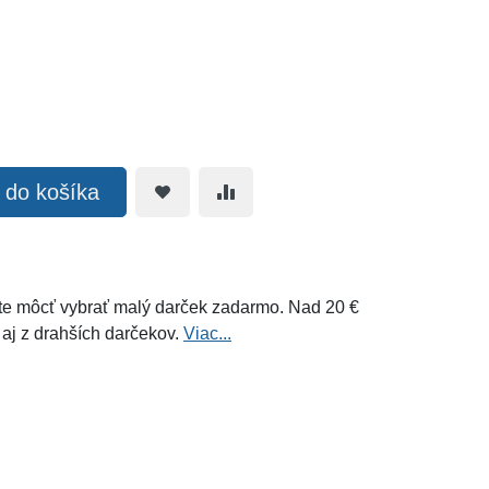
ť do košíka
e môcť vybrať malý darček zadarmo. Nad 20 €
 aj z drahších darčekov.
Viac...