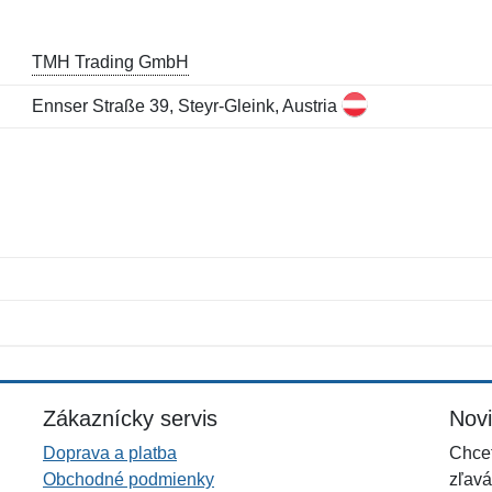
TMH Trading GmbH
Ennser Straße 39, Steyr-Gleink, Austria
Meno:
E-mail:
*
*
E-mail:
*
Zákaznícky servis
Nov
Doprava a platba
Chcet
Obchodné podmienky
zľavá