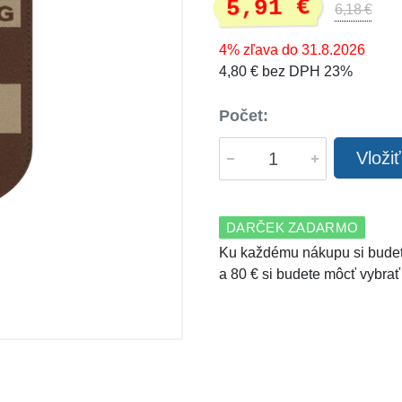
5,91 €
6,18 €
4% zľava do 31.8.2026
4,80 € bez DPH 23%
Počet:
Vloži
DARČEK ZADARMO
Ku každému nákupu si budet
a 80 € si budete môcť vybrať