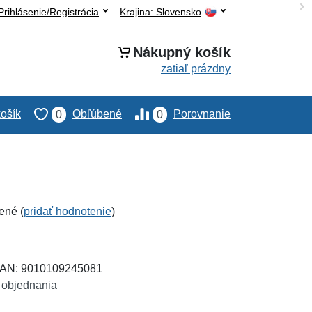
Prihlásenie/Registrácia
Krajina:
Slovensko
Nákupný košík
zatiaľ prázdny
ošík
Obľúbené
Porovnanie
0
0
ené (
pridať hodnotenie
)
 EAN: 9010109245081
 objednania