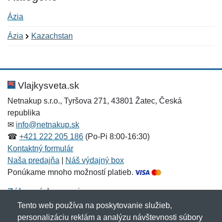
Ázia
Ázia
Kazachstan
Nová recenzia
Nová otázka
Hodnotenie:
Meno:
*
*
Vlajkysveta.sk
Netnakup s.r.o., Tyršova 271, 43801 Žatec, Česká
republika
Meno:
E-mail:
*
*
✉
info@netnakup.sk
☎
+421 222 205 186
(Po-Pi 8:00-16:30)
Kontaktný formulár
Naša predajňa
|
Náš výdajný box
E-mail:
*
Ponúkame mnoho možností platieb.
Správa
*
Zákaznícky servis
Tento web používa na poskytovanie služieb,
Novinky emailom
personalizáciu reklám a analýzu návštevnosti súbory
Správa
*