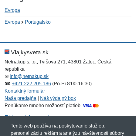
Evropa
Evropa
Portugalsko
Nová recenzia
Nová otázka
Hodnotenie:
Meno:
*
*
Vlajkysveta.sk
Netnakup s.r.o., Tyršova 271, 43801 Žatec, Česká
republika
Meno:
E-mail:
*
*
✉
info@netnakup.sk
☎
+421 222 205 186
(Po-Pi 8:00-16:30)
Kontaktný formulár
Naša predajňa
|
Náš výdajný box
E-mail:
*
Ponúkame mnoho možností platieb.
Správa
*
Zákaznícky servis
Tento web používa na poskytovanie služieb,
Novinky emailom
personalizáciu reklám a analýzu návštevnosti súbory
Správa
*