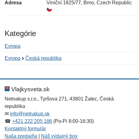
Adresa
Viniční 1825/77, Brno, Czech Republic
Kategórie
Evropa
Evropa
Česká republika
Nová recenzia
Nová otázka
Hodnotenie:
Meno:
*
*
Vlajkysveta.sk
Netnakup s.r.o., Tyršova 271, 43801 Žatec, Česká
republika
Meno:
E-mail:
*
*
✉
info@netnakup.sk
☎
+421 222 205 186
(Po-Pi 8:00-16:30)
Kontaktný formulár
Naša predajňa
|
Náš výdajný box