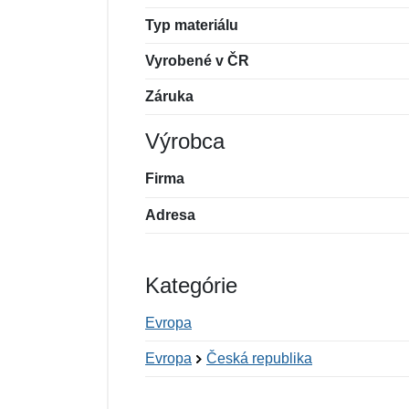
Typ materiálu
Vyrobené v ČR
Záruka
Výrobca
Firma
Adresa
Kategórie
Evropa
Evropa
Česká republika
Nová recenzia
Nová otázka