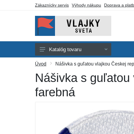
Zákaznícky servis
Výhody nákupu
Doprava a plat
Katalóg tovaru
Afrika
Úvod
Nášivka s guľatou vlajkou Českej rep
Amerika
Nášivka s guľatou 
Austrália a Oceánia
farebná
Ázia
Evropa
Iné vlajky
Darčekové poukazy