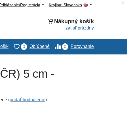
Prihlásenie/Registrácia
Krajina:
Slovensko
Nákupný košík
zatiaľ prázdny
ošík
Obľúbené
Porovnanie
0
0
(ČR) 5 cm -
ené (
pridať hodnotenie
)