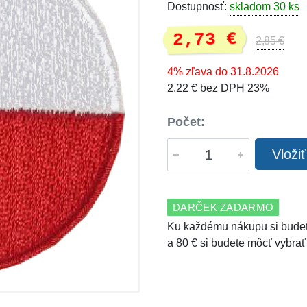
Dostupnosť:
skladom 30 ks
2,73 €
2,85 €
4% zľava do 31.8.2026
2,22 € bez DPH 23%
Počet:
Vloži
DARČEK ZADARMO
Ku každému nákupu si budet
a 80 € si budete môcť vybrať