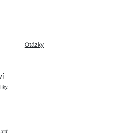
Otázky
ví
iky.
 atď.