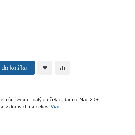
ť do košíka
e môcť vybrať malý darček zadarmo. Nad 20 €
 aj z drahších darčekov.
Viac...