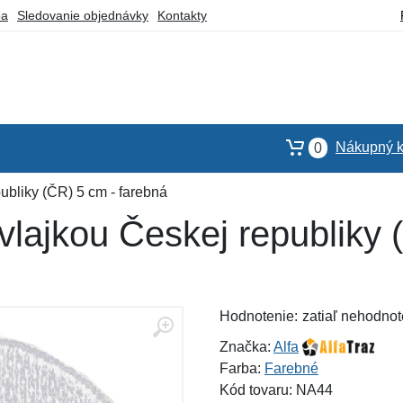
ba
Sledovanie objednávky
Kontakty
Nákupný k
0
ubliky (ČR) 5 cm - farebná
vlajkou Českej republiky 
Hodnotenie:
zatiaľ nehodnot
Značka:
Alfa
Farba:
Farebné
Kód tovaru: NA44