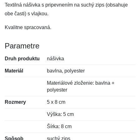
Textilná nášivka s pripevnením na suchý zips (obsahuje
obe časti) s vlajkou.
Kvalitne spracovaná.
Parametre
Druh produktu
nášivka
Materiál
bavlna, polyester
Materiálové zloženie: bavlna +
polyester
Rozmery
5 x 8 cm
Výška: 5 cm
Šírka: 8 cm
Spôsob
suchý zips