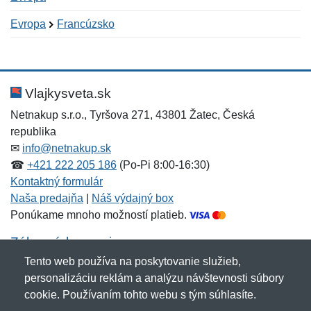
Evropa
Francúzsko
Nová recenzia
Nová otázka
Hodnotenie:
Meno:
*
*
Vlajkysveta.sk
Netnakup s.r.o., Tyršova 271, 43801 Žatec, Česká
republika
Meno:
E-mail:
*
*
✉
info@netnakup.sk
☎
+421 222 205 186
(Po-Pi 8:00-16:30)
Kontaktný formulár
Naša predajňa
|
Náš výdajný box
E-mail:
*
Ponúkame mnoho možností platieb.
Správa
*
Zákaznícky servis
Tento web používa na poskytovanie služieb,
Novinky emailom
personalizáciu reklám a analýzu návštevnosti súbory
Správa
*
cookie. Používaním tohto webu s tým súhlasíte.