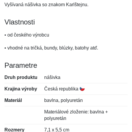
Vyšívaná nášivka so znakom Karlštejnu.
Vlastnosti
• od českého výrobcu
• vhodné na tričká, bundy, blúzky, batohy atď.
Parametre
Druh produktu
nášivka
Krajina výroby
Česká republika
Materiál
bavlna, polyuretán
Materiálové zloženie: bavlna +
polyuretán
Rozmery
7,1 x 5,5 cm