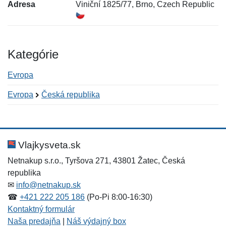
Adresa
Viniční 1825/77, Brno, Czech Republic
Kategórie
Evropa
Evropa
Česká republika
Nová recenzia
Nová otázka
Hodnotenie:
Meno:
*
*
Vlajkysveta.sk
Netnakup s.r.o., Tyršova 271, 43801 Žatec, Česká
republika
Meno:
E-mail:
*
*
✉
info@netnakup.sk
☎
+421 222 205 186
(Po-Pi 8:00-16:30)
Kontaktný formulár
Naša predajňa
|
Náš výdajný box