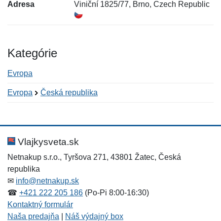
Adresa
Viniční 1825/77, Brno, Czech Republic
Kategórie
Evropa
Evropa
Česká republika
Nová recenzia
Nová otázka
Hodnotenie:
Meno:
*
*
Vlajkysveta.sk
Netnakup s.r.o., Tyršova 271, 43801 Žatec, Česká
republika
Meno:
E-mail:
*
*
✉
info@netnakup.sk
☎
+421 222 205 186
(Po-Pi 8:00-16:30)
Kontaktný formulár
Naša predajňa
|
Náš výdajný box