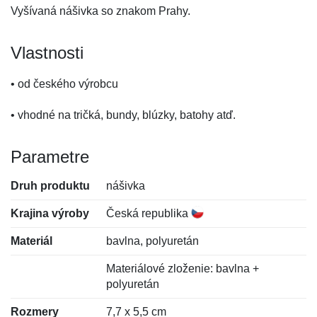
Vyšívaná nášivka so znakom Prahy.
Vlastnosti
• od českého výrobcu
• vhodné na tričká, bundy, blúzky, batohy atď.
Parametre
Druh produktu
nášivka
Krajina výroby
Česká republika
Materiál
bavlna, polyuretán
Materiálové zloženie: bavlna +
polyuretán
Rozmery
7,7 x 5,5 cm