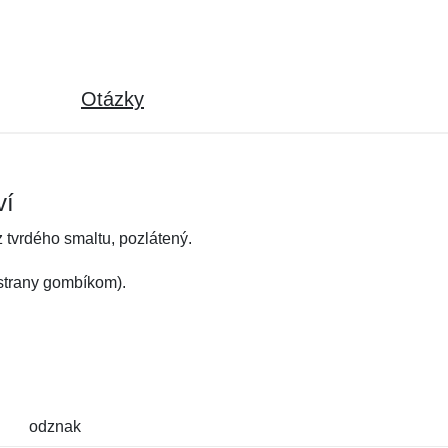
Otázky
ví
 tvrdého smaltu, pozlátený.
 strany gombíkom).
odznak