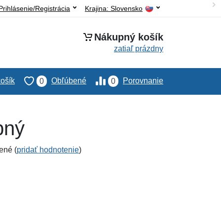
Prihlásenie/Registrácia
Krajina:
Slovensko
Nákupný košík
zatiaľ prázdny
ošík
Obľúbené
Porovnanie
0
0
bný
ené (
pridať hodnotenie
)