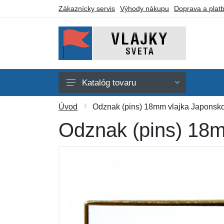
Zákaznícky servis
Výhody nákupu
Doprava a plat
Katalóg tovaru
Afrika
Úvod
Odznak (pins) 18mm vlajka Japonsko
Amerika
Odznak (pins) 18m
Austrália a Oceánia
Ázia
Evropa
Iné vlajky
Darčekové poukazy