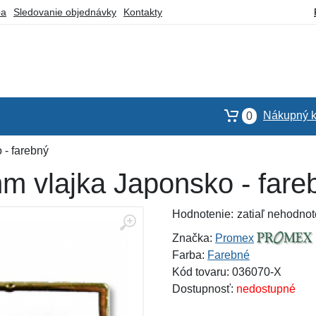
ba
Sledovanie objednávky
Kontakty
Nákupný k
0
 - farebný
m vlajka Japonsko - fare
Hodnotenie:
zatiaľ nehodnot
Značka:
Promex
Farba:
Farebné
Kód tovaru: 036070-X
Dostupnosť:
nedostupné