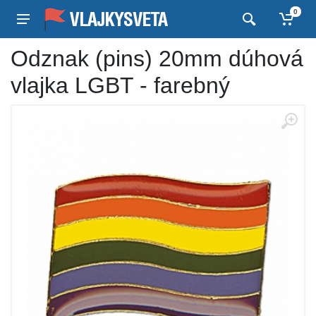
0
Odznak (pins) 20mm dúhová
vlajka LGBT - farebný