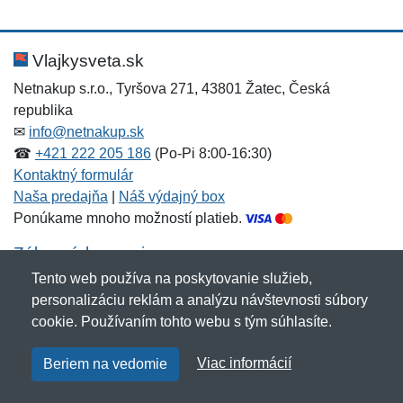
Nová recenzia
Nová otázka
Hodnotenie:
Meno:
*
*
Vlajkysveta.sk
Netnakup s.r.o., Tyršova 271, 43801 Žatec, Česká
republika
Meno:
E-mail:
*
*
✉
info@netnakup.sk
☎
+421 222 205 186
(Po-Pi 8:00-16:30)
Kontaktný formulár
Naša predajňa
|
Náš výdajný box
E-mail:
*
Ponúkame mnoho možností platieb.
Správa
*
Zákaznícky servis
Tento web používa na poskytovanie služieb,
Novinky emailom
personalizáciu reklám a analýzu návštevnosti súbory
Správa
*
cookie. Používaním tohto webu s tým súhlasíte.
Copyright © 2007-2026 (19 rokov s vami)
Netnakup.sk
&
Viac informácií
Beriem na vedomie
NetIQ
. Všetky práva vyhradené.
Pridať