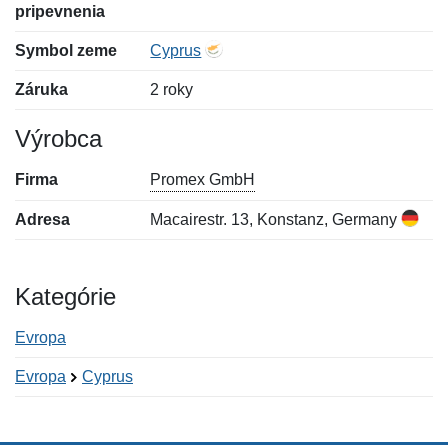
pripevnenia
Symbol zeme
Cyprus
Záruka
2 roky
Výrobca
Firma
Promex GmbH
Adresa
Macairestr. 13, Konstanz, Germany
Kategórie
Evropa
Evropa
Cyprus
Nová recenzia
Nová otázka