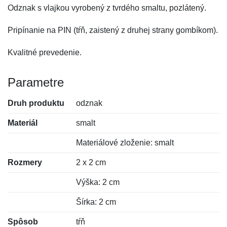
Odznak s vlajkou vyrobený z tvrdého smaltu, pozlátený.
Pripínanie na PIN (tŕň, zaistený z druhej strany gombíkom).
Kvalitné prevedenie.
Parametre
Druh produktu
odznak
Materiál
smalt
Materiálové zloženie: smalt
Rozmery
2 x 2 cm
Výška: 2 cm
Šírka: 2 cm
Spôsob
tŕň