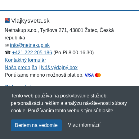
Nová recenzia
Nová otázka
Hodnotenie:
Meno:
*
*
Vlajkysveta.sk
Netnakup s.r.o., Tyršova 271, 43801 Žatec, Česká
republika
Meno:
E-mail:
*
*
✉
info@netnakup.sk
☎
+421 222 205 186
(Po-Pi 8:00-16:30)
Kontaktný formulár
Naša predajňa
|
Náš výdajný box
E-mail:
*
Ponúkame mnoho možností platieb.
Správa
*
Zákaznícky servis
Tento web používa na poskytovanie služieb,
Novinky emailom
personalizáciu reklám a analýzu návštevnosti súbory
Správa
*
cookie. Používaním tohto webu s tým súhlasíte.
Copyright © 2007-2026 (19 rokov s vami)
Netnakup.sk
&
Viac informácií
Beriem na vedomie
NetIQ
. Všetky práva vyhradené.
Pridať