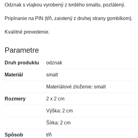
Odznak s vlajkou vyrobený z tvrdého smaltu, pozlátený.
Pripínanie na PIN (tŕň, zaistený z druhej strany gombíkom).
Kvalitné prevedenie.
Parametre
Druh produktu
odznak
Materiál
smalt
Materiálové zloženie: smalt
Rozmery
2 x 2 cm
Výška: 2 cm
Šírka: 2 cm
Spôsob
tŕň