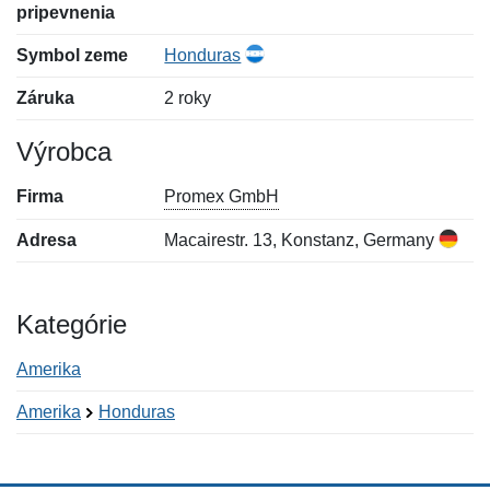
pripevnenia
Symbol zeme
Honduras
Záruka
2 roky
Výrobca
Firma
Promex GmbH
Adresa
Macairestr. 13, Konstanz, Germany
Kategórie
Amerika
Amerika
Honduras
Nová recenzia
Nová otázka