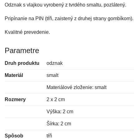
Odznak s vlajkou vyrobený z tvrdého smaltu, pozlátený.
Pripínanie na PIN (tŕň, zaistený z druhej strany gombíkom).
Kvalitné prevedenie.
Parametre
Druh produktu
odznak
Materiál
smalt
Materiálové zloženie: smalt
Rozmery
2 x 2 cm
Výška: 2 cm
Šírka: 2 cm
Spôsob
tŕň