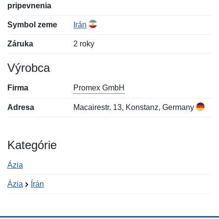
pripevnenia
Symbol zeme
Irán
Záruka
2 roky
Výrobca
Firma
Promex GmbH
Adresa
Macairestr. 13, Konstanz, Germany
Kategórie
Ázia
Ázia
Írán
Nová recenzia
Nová otázka