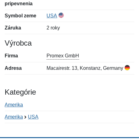
pripevnenia
Symbol zeme
USA
Záruka
2 roky
Výrobca
Firma
Promex GmbH
Adresa
Macairestr. 13, Konstanz, Germany
Kategórie
Amerika
Amerika
USA
Nová recenzia
Nová otázka