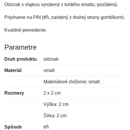
Odznak s vlajkou vyrobený z tvrdého smaltu, pozlátený.
Pripínanie na PIN (tŕň, zaistený z druhej strany gombíkom).
Kvalitné prevedenie.
Parametre
Druh produktu
odznak
Materiál
smalt
Materiálové zloženie: smalt
Rozmery
2 x 2 cm
Výška: 2 cm
Šírka: 2 cm
Spôsob
tŕň