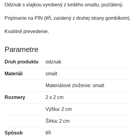
Odznak s vlajkou vyrobený z tvrdého smaltu, pozlátený.
Pripínanie na PIN (tŕň, zaistený z druhej strany gombíkom).
Kvalitné prevedenie.
Parametre
Druh produktu
odznak
Materiál
smalt
Materiálové zloženie: smalt
Rozmery
2 x 2 cm
Výška: 2 cm
Šírka: 2 cm
Spôsob
tŕň