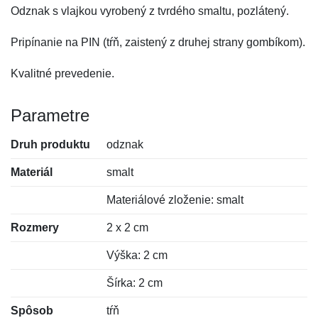
Odznak s vlajkou vyrobený z tvrdého smaltu, pozlátený.
Pripínanie na PIN (tŕň, zaistený z druhej strany gombíkom).
Kvalitné prevedenie.
Parametre
Druh produktu
odznak
Materiál
smalt
Materiálové zloženie: smalt
Rozmery
2 x 2 cm
Výška: 2 cm
Šírka: 2 cm
Spôsob
tŕň