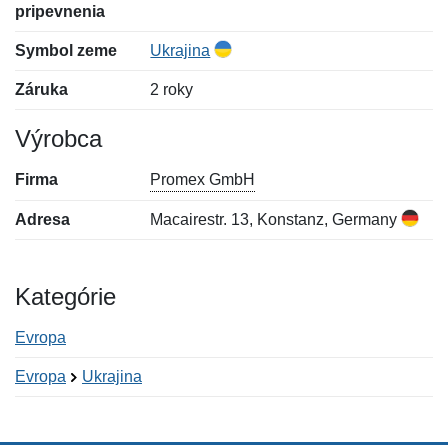
pripevnenia
Symbol zeme
Ukrajina
Záruka
2 roky
Výrobca
Firma
Promex GmbH
Adresa
Macairestr. 13, Konstanz, Germany
Kategórie
Evropa
Evropa
Ukrajina
Nová recenzia
Nová otázka